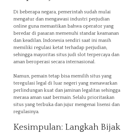
Di beberapa negara, pemerintah sudah mulai
mengatur dan mengawasi industri perjudian
online guna memastikan bahwa operator yang
beredar di pasaran memenuhi standar keamanan
dan keadilan. Indonesia sendiri saat ini masih
memiliki regulasi ketat terhadap perjudian,
sehingga mayoritas situs judi slot terpercaya dan
aman beroperasi secara internasional.
Namun, pemain tetap bisa memilih situs yang
teregulasi legal di luar negeri yang menawarkan
perlindungan kuat dan jaminan legalitas sehingga
merasa aman saat bermain. Selalu prioritaskan
situs yang terbuka dan jujur mengenai lisensi dan
regulasinya.
Kesimpulan: Langkah Bijak