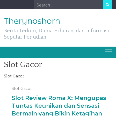
Skip
Search
to
for:
content
Therynoshorn
Berita Terkini, Dunia Hiburan, dan Informasi
Seputar Perjudian
Slot Gacor
Slot Gacor
Slot Gacor
Slot Review Roma X: Mengupas
Tuntas Keunikan dan Sensasi
Bermain yang Bikin Ketagihan