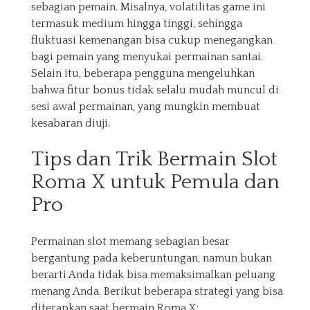
sebagian pemain. Misalnya, volatilitas game ini
termasuk medium hingga tinggi, sehingga
fluktuasi kemenangan bisa cukup menegangkan
bagi pemain yang menyukai permainan santai.
Selain itu, beberapa pengguna mengeluhkan
bahwa fitur bonus tidak selalu mudah muncul di
sesi awal permainan, yang mungkin membuat
kesabaran diuji.
Tips dan Trik Bermain Slot
Roma X untuk Pemula dan
Pro
Permainan slot memang sebagian besar
bergantung pada keberuntungan, namun bukan
berarti Anda tidak bisa memaksimalkan peluang
menang Anda. Berikut beberapa strategi yang bisa
diterapkan saat bermain Roma X: