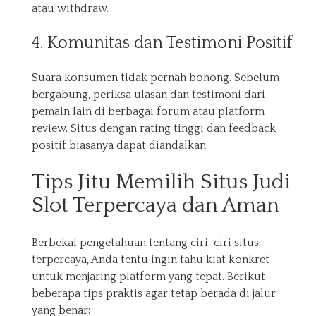
atau withdraw.
4. Komunitas dan Testimoni Positif
Suara konsumen tidak pernah bohong. Sebelum
bergabung, periksa ulasan dan testimoni dari
pemain lain di berbagai forum atau platform
review. Situs dengan rating tinggi dan feedback
positif biasanya dapat diandalkan.
Tips Jitu Memilih Situs Judi
Slot Terpercaya dan Aman
Berbekal pengetahuan tentang ciri-ciri situs
terpercaya, Anda tentu ingin tahu kiat konkret
untuk menjaring platform yang tepat. Berikut
beberapa tips praktis agar tetap berada di jalur
yang benar: