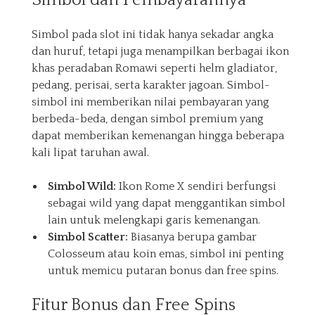
Simbol dan Pembayarannya
Simbol pada slot ini tidak hanya sekadar angka
dan huruf, tetapi juga menampilkan berbagai ikon
khas peradaban Romawi seperti helm gladiator,
pedang, perisai, serta karakter jagoan. Simbol-
simbol ini memberikan nilai pembayaran yang
berbeda-beda, dengan simbol premium yang
dapat memberikan kemenangan hingga beberapa
kali lipat taruhan awal.
Simbol Wild:
Ikon Rome X sendiri berfungsi
sebagai wild yang dapat menggantikan simbol
lain untuk melengkapi garis kemenangan.
Simbol Scatter:
Biasanya berupa gambar
Colosseum atau koin emas, simbol ini penting
untuk memicu putaran bonus dan free spins.
Fitur Bonus dan Free Spins