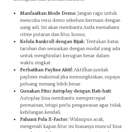
Manfaatkan Mode Demo:
Jangan ragu untuk
mencoba versi demo sebelum bermain dengan
uang asli. Ini akan membantu Anda memahami
ritme putaran dan fitur bonus.
Kelola Bankroll dengan Bijak:
Tentukan batas
taruhan dan sesuaikan dengan modal yang ada
untuk menghindari kerugian besar dalam
waktu singkat.
Perhatikan Payline Aktif:
Aktifkan jumlah
paylines maksimal jika memungkinkan, supaya
peluang menang lebih besar.
Gunakan Fitur Autoplay dengan Hati-hati:
Autoplay bisa membantu mempercepat
permainan, tetapi perlu pengawasan agar tidak
kehilangan kendali.
Pahami Pola X-Factor:
Walaupun acak,
mengenali kapan fitur ini biasanya muncul bisa