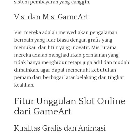
sistem pembayaran yang canggih.
Visi dan Misi GameArt
Visi mereka adalah menyediakan pengalaman
bermain yang luar biasa dengan grafis yang
memukau dan fitur yang inovatif. Misi utama
mereka adalah menghadirkan permainan yang
tidak hanya menghibur tetapi juga adil dan mudah
dimainkan, agar dapat memenuhi kebutuhan
pemain dari berbagai latar belakang dan tingkat
keahlian.
Fitur Unggulan Slot Online
dari GameArt
Kualitas Grafis dan Animasi