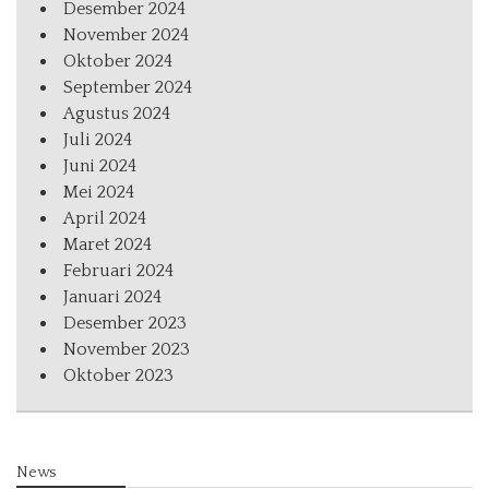
Desember 2024
November 2024
Oktober 2024
September 2024
Agustus 2024
Juli 2024
Juni 2024
Mei 2024
April 2024
Maret 2024
Februari 2024
Januari 2024
Desember 2023
November 2023
Oktober 2023
News