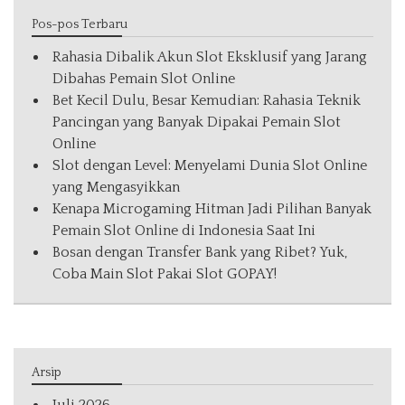
Pos-pos Terbaru
Rahasia Dibalik Akun Slot Eksklusif yang Jarang
Dibahas Pemain Slot Online
Bet Kecil Dulu, Besar Kemudian: Rahasia Teknik
Pancingan yang Banyak Dipakai Pemain Slot
Online
Slot dengan Level: Menyelami Dunia Slot Online
yang Mengasyikkan
Kenapa Microgaming Hitman Jadi Pilihan Banyak
Pemain Slot Online di Indonesia Saat Ini
Bosan dengan Transfer Bank yang Ribet? Yuk,
Coba Main Slot Pakai Slot GOPAY!
Arsip
Juli 2026