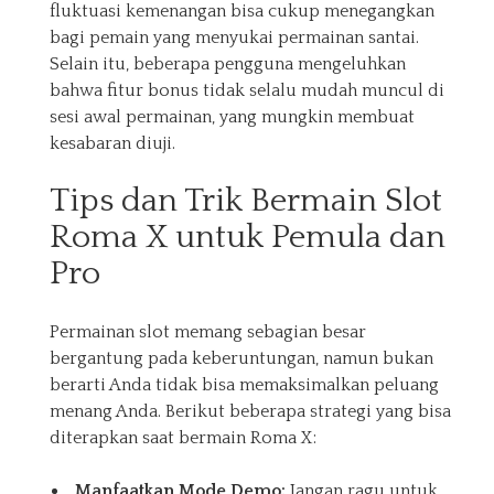
fluktuasi kemenangan bisa cukup menegangkan
bagi pemain yang menyukai permainan santai.
Selain itu, beberapa pengguna mengeluhkan
bahwa fitur bonus tidak selalu mudah muncul di
sesi awal permainan, yang mungkin membuat
kesabaran diuji.
Tips dan Trik Bermain Slot
Roma X untuk Pemula dan
Pro
Permainan slot memang sebagian besar
bergantung pada keberuntungan, namun bukan
berarti Anda tidak bisa memaksimalkan peluang
menang Anda. Berikut beberapa strategi yang bisa
diterapkan saat bermain Roma X:
Manfaatkan Mode Demo:
Jangan ragu untuk