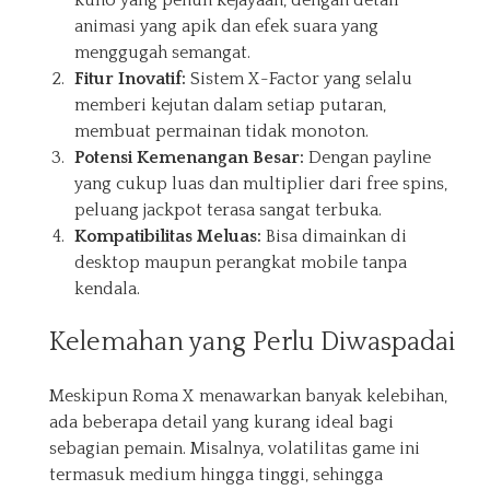
kuno yang penuh kejayaan, dengan detail
animasi yang apik dan efek suara yang
menggugah semangat.
Fitur Inovatif:
Sistem X-Factor yang selalu
memberi kejutan dalam setiap putaran,
membuat permainan tidak monoton.
Potensi Kemenangan Besar:
Dengan payline
yang cukup luas dan multiplier dari free spins,
peluang jackpot terasa sangat terbuka.
Kompatibilitas Meluas:
Bisa dimainkan di
desktop maupun perangkat mobile tanpa
kendala.
Kelemahan yang Perlu Diwaspadai
Meskipun Roma X menawarkan banyak kelebihan,
ada beberapa detail yang kurang ideal bagi
sebagian pemain. Misalnya, volatilitas game ini
termasuk medium hingga tinggi, sehingga