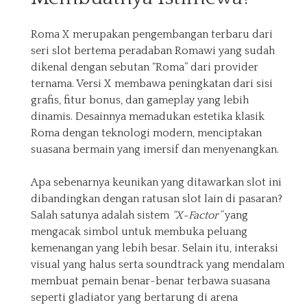
Roma X merupakan pengembangan terbaru dari
seri slot bertema peradaban Romawi yang sudah
dikenal dengan sebutan “Roma” dari provider
ternama. Versi X membawa peningkatan dari sisi
grafis, fitur bonus, dan gameplay yang lebih
dinamis. Desainnya memadukan estetika klasik
Roma dengan teknologi modern, menciptakan
suasana bermain yang imersif dan menyenangkan.
Apa sebenarnya keunikan yang ditawarkan slot ini
dibandingkan dengan ratusan slot lain di pasaran?
Salah satunya adalah sistem
“X-Factor”
yang
mengacak simbol untuk membuka peluang
kemenangan yang lebih besar. Selain itu, interaksi
visual yang halus serta soundtrack yang mendalam
membuat pemain benar-benar terbawa suasana
seperti gladiator yang bertarung di arena