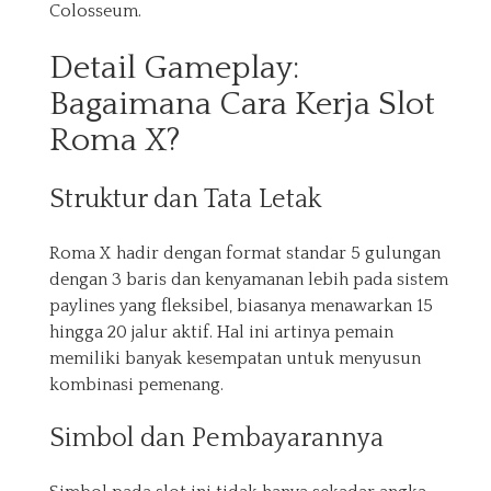
Colosseum.
Detail Gameplay:
Bagaimana Cara Kerja Slot
Roma X?
Struktur dan Tata Letak
Roma X hadir dengan format standar 5 gulungan
dengan 3 baris dan kenyamanan lebih pada sistem
paylines yang fleksibel, biasanya menawarkan 15
hingga 20 jalur aktif. Hal ini artinya pemain
memiliki banyak kesempatan untuk menyusun
kombinasi pemenang.
Simbol dan Pembayarannya