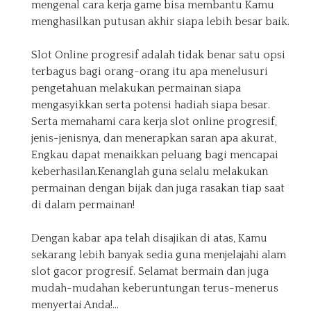
mengenal cara kerja game bisa membantu Kamu
menghasilkan putusan akhir siapa lebih besar baik.
Slot Online progresif adalah tidak benar satu opsi
terbagus bagi orang-orang itu apa menelusuri
pengetahuan melakukan permainan siapa
mengasyikkan serta potensi hadiah siapa besar.
Serta memahami cara kerja slot online progresif,
jenis-jenisnya, dan menerapkan saran apa akurat,
Engkau dapat menaikkan peluang bagi mencapai
keberhasilan.Kenanglah guna selalu melakukan
permainan dengan bijak dan juga rasakan tiap saat
di dalam permainan!
Dengan kabar apa telah disajikan di atas, Kamu
sekarang lebih banyak sedia guna menjelajahi alam
slot gacor progresif. Selamat bermain dan juga
mudah-mudahan keberuntungan terus-menerus
menyertai Anda!…