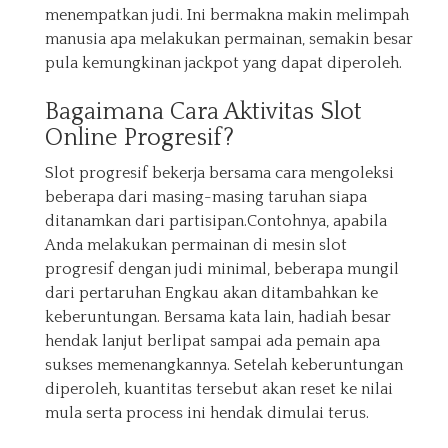
menempatkan judi. Ini bermakna makin melimpah
manusia apa melakukan permainan, semakin besar
pula kemungkinan jackpot yang dapat diperoleh.
Bagaimana Cara Aktivitas Slot
Online Progresif?
Slot progresif bekerja bersama cara mengoleksi
beberapa dari masing-masing taruhan siapa
ditanamkan dari partisipan.Contohnya, apabila
Anda melakukan permainan di mesin slot
progresif dengan judi minimal, beberapa mungil
dari pertaruhan Engkau akan ditambahkan ke
keberuntungan. Bersama kata lain, hadiah besar
hendak lanjut berlipat sampai ada pemain apa
sukses memenangkannya. Setelah keberuntungan
diperoleh, kuantitas tersebut akan reset ke nilai
mula serta process ini hendak dimulai terus.