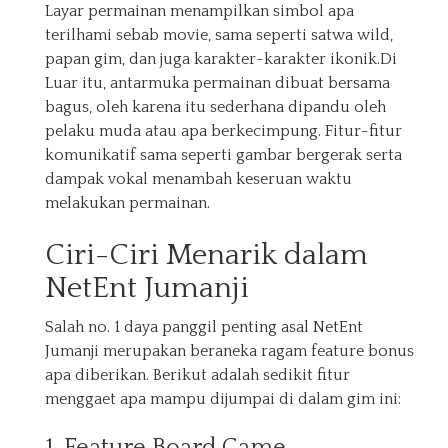
Layar permainan menampilkan simbol apa
terilhami sebab movie, sama seperti satwa wild,
papan gim, dan juga karakter-karakter ikonik.Di
Luar itu, antarmuka permainan dibuat bersama
bagus, oleh karena itu sederhana dipandu oleh
pelaku muda atau apa berkecimpung. Fitur-fitur
komunikatif sama seperti gambar bergerak serta
dampak vokal menambah keseruan waktu
melakukan permainan.
Ciri-Ciri Menarik dalam
NetEnt Jumanji
Salah no. 1 daya panggil penting asal NetEnt
Jumanji merupakan beraneka ragam feature bonus
apa diberikan. Berikut adalah sedikit fitur
menggaet apa mampu dijumpai di dalam gim ini: