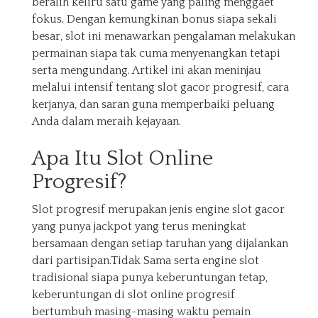
beralih keliru satu game yang paling menggaet
fokus. Dengan kemungkinan bonus siapa sekali
besar, slot ini menawarkan pengalaman melakukan
permainan siapa tak cuma menyenangkan tetapi
serta mengundang. Artikel ini akan meninjau
melalui intensif tentang slot gacor progresif, cara
kerjanya, dan saran guna memperbaiki peluang
Anda dalam meraih kejayaan.
Apa Itu Slot Online
Progresif?
Slot progresif merupakan jenis engine slot gacor
yang punya jackpot yang terus meningkat
bersamaan dengan setiap taruhan yang dijalankan
dari partisipan.Tidak Sama serta engine slot
tradisional siapa punya keberuntungan tetap,
keberuntungan di slot online progresif
bertumbuh masing-masing waktu pemain