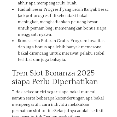
akhir apa mempengaruhi buah.
Hadiah Besar Progresif yang Lebih Banyak Besar:
Jackpot progresif dikehendaki bakal
meningkat, menghadiahkan peluang besar
untuk pemain bagi memenangkan bonus siapa
mengganti nyawa.
Bonus serta Putaran Gratis: Program loyalitas
dan juga bonus apa lebih banyak memesona
bakal dirancang untuk merawat pelaku stabil
terlibat dan juga bahagia.
Tren Slot Bonanza 2025
siapa Perlu Diperhatikan
Tidak sekedar ciri segar siapa bakal muncul,
namun serta beberapa kecenderungan apa bakal
mempengaruhi cara individu melakukan
permainan slot online.Selanjutnya adalah sedikit