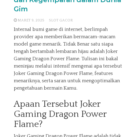
Gim
MARET 9, 2025
SLOT GACOR
Internal bumi game di internet, berlimpah
provider apa memberikan bermacam-macam
model game menarik. Tidak Benar satu siapa
tengah bertambah lembaran hijau adalah Joker
Gaming Dragon Power Flame. Tulisan ini bakal
meninjau melalui intensif mengenai apa tersebut
Joker Gaming Dragon Power Flame, features
menariknya, serta saran untuk mengoptimalkan
pengetahuan bermain Kamu.
Apaan Tersebut Joker
Gaming Dragon Power
Flame?
Joker Gaming Dragon Power Flame adalah tidak