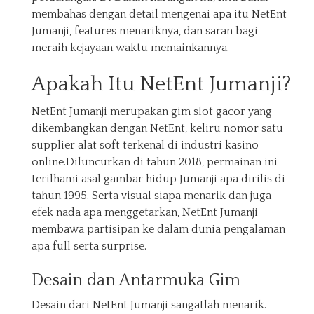
membahas dengan detail mengenai apa itu NetEnt
Jumanji, features menariknya, dan saran bagi
meraih kejayaan waktu memainkannya.
Apakah Itu NetEnt Jumanji?
NetEnt Jumanji merupakan gim
slot gacor
yang
dikembangkan dengan NetEnt, keliru nomor satu
supplier alat soft terkenal di industri kasino
online.Diluncurkan di tahun 2018, permainan ini
terilhami asal gambar hidup Jumanji apa dirilis di
tahun 1995. Serta visual siapa menarik dan juga
efek nada apa menggetarkan, NetEnt Jumanji
membawa partisipan ke dalam dunia pengalaman
apa full serta surprise.
Desain dan Antarmuka Gim
Desain dari NetEnt Jumanji sangatlah menarik.