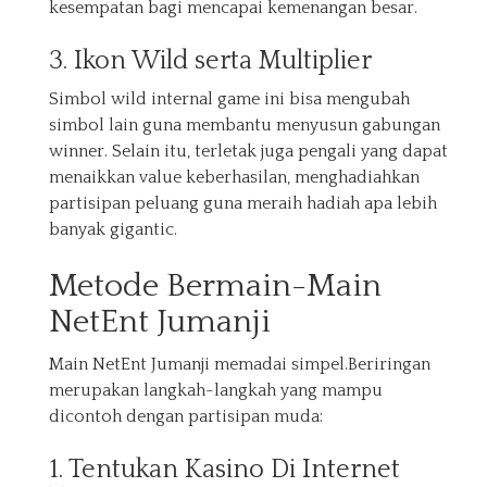
kesempatan bagi mencapai kemenangan besar.
3. Ikon Wild serta Multiplier
Simbol wild internal game ini bisa mengubah
simbol lain guna membantu menyusun gabungan
winner. Selain itu, terletak juga pengali yang dapat
menaikkan value keberhasilan, menghadiahkan
partisipan peluang guna meraih hadiah apa lebih
banyak gigantic.
Metode Bermain-Main
NetEnt Jumanji
Main NetEnt Jumanji memadai simpel.Beriringan
merupakan langkah-langkah yang mampu
dicontoh dengan partisipan muda:
1. Tentukan Kasino Di Internet