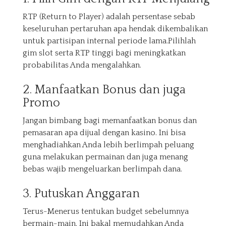
RTP (Return to Player) adalah persentase sebab
keseluruhan pertaruhan apa hendak dikembalikan
untuk partisipan internal periode lama.Pilihlah
gim slot serta RTP tinggi bagi meningkatkan
probabilitas Anda mengalahkan.
2. Manfaatkan Bonus dan juga
Promo
Jangan bimbang bagi memanfaatkan bonus dan
pemasaran apa dijual dengan kasino. Ini bisa
menghadiahkan Anda lebih berlimpah peluang
guna melakukan permainan dan juga menang
bebas wajib mengeluarkan berlimpah dana.
3. Putuskan Anggaran
Terus-Menerus tentukan budget sebelumnya
bermain-main. Ini bakal memudahkan Anda