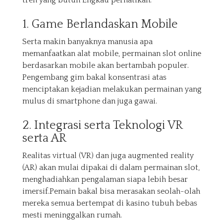
tren yang butuh Engkau perhatikan:
1. Game Berlandaskan Mobile
Serta makin banyaknya manusia apa
memanfaatkan alat mobile, permainan slot online
berdasarkan mobile akan bertambah populer.
Pengembang gim bakal konsentrasi atas
menciptakan kejadian melakukan permainan yang
mulus di smartphone dan juga gawai.
2. Integrasi serta Teknologi VR
serta AR
Realitas virtual (VR) dan juga augmented reality
(AR) akan mulai dipakai di dalam permainan slot,
menghadiahkan pengalaman siapa lebih besar
imersif.Pemain bakal bisa merasakan seolah-olah
mereka semua bertempat di kasino tubuh bebas
mesti meninggalkan rumah.