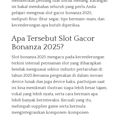
memberikan peluang luas untuk menang. Karangan
ini bakal membahas seluruh yang perlu Anda
pelajari mengenai slot gacor bonanza 2025,
meliputi fitur-fitur segar, tips bermain-main, dan
kecenderungan apa butuh diperiksa.
Apa Tersebut Slot Gacor
Bonanza 2025?
Slot bonanza 2025 mengacu pada kecenderungan
terkini internal permainan slot yang diharapkan
hendak menguasai sektor industri pertaruhan di
tahun 2025.Bersama pergerakan di dalam inovasi
device lunak dan juga device kaku, partisipan saat
ini bisa menikmati ilustrasi siapa lebih besar tajam,
vokal yang lebih nyata, serta cara bermain apa
lebih banyak berinteraksi. Kecuali yang itu,
melimpah supplier game serta bermula
mengintegrasikan komponen-komponen