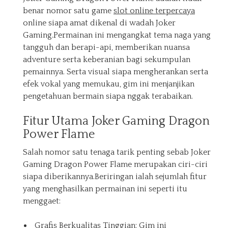
benar nomor satu game
slot online terpercaya
online siapa amat dikenal di wadah Joker
Gaming.Permainan ini mengangkat tema naga yang
tangguh dan berapi-api, memberikan nuansa
adventure serta keberanian bagi sekumpulan
pemainnya. Serta visual siapa mengherankan serta
efek vokal yang memukau, gim ini menjanjikan
pengetahuan bermain siapa nggak terabaikan.
Fitur Utama Joker Gaming Dragon
Power Flame
Salah nomor satu tenaga tarik penting sebab Joker
Gaming Dragon Power Flame merupakan ciri-ciri
siapa diberikannya.Beriringan ialah sejumlah fitur
yang menghasilkan permainan ini seperti itu
menggaet:
Grafis Berkualitas Tinggian: Gim ini