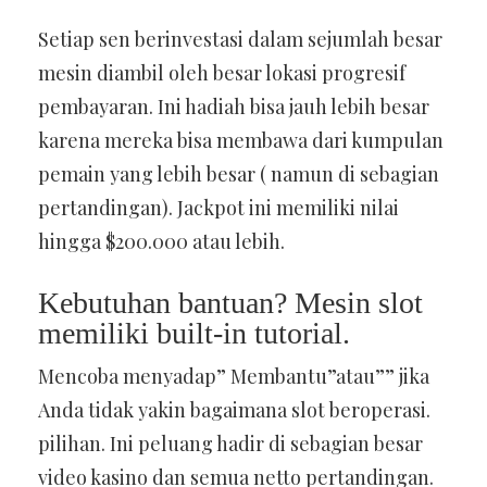
Setiap sen berinvestasi dalam sejumlah besar
mesin diambil oleh besar lokasi progresif
pembayaran. Ini hadiah bisa jauh lebih besar
karena mereka bisa membawa dari kumpulan
pemain yang lebih besar ( namun di sebagian
pertandingan). Jackpot ini memiliki nilai
hingga $200.000 atau lebih.
Kebutuhan bantuan? Mesin slot
memiliki built-in tutorial.
Mencoba menyadap” Membantu”atau”” jika
Anda tidak yakin bagaimana slot beroperasi.
pilihan. Ini peluang hadir di sebagian besar
video kasino dan semua netto pertandingan.