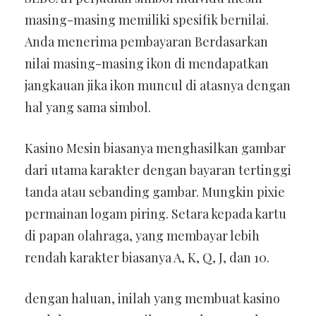
masing-masing memiliki spesifik bernilai.
Anda menerima pembayaran Berdasarkan
nilai masing-masing ikon di mendapatkan
jangkauan jika ikon muncul di atasnya dengan
hal yang sama simbol.
Kasino Mesin biasanya menghasilkan gambar
dari utama karakter dengan bayaran tertinggi
tanda atau sebanding gambar. Mungkin pixie
permainan logam piring. Setara kepada kartu
di papan olahraga, yang membayar lebih
rendah karakter biasanya A, K, Q, J, dan 10.
dengan haluan, inilah yang membuat kasino