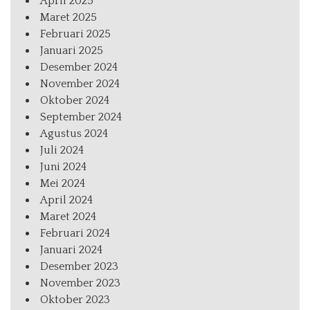
April 2025
Maret 2025
Februari 2025
Januari 2025
Desember 2024
November 2024
Oktober 2024
September 2024
Agustus 2024
Juli 2024
Juni 2024
Mei 2024
April 2024
Maret 2024
Februari 2024
Januari 2024
Desember 2023
November 2023
Oktober 2023