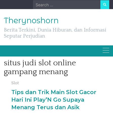
Skip
Search
to
for:
content
Therynoshorn
Berita Terkini, Dunia Hiburan, dan Informasi
Seputar Perjudian
situs judi slot online
gampang menang
Slot
Tips dan Trik Main Slot Gacor
Hari Ini Play’N Go Supaya
Menang Terus dan Asik