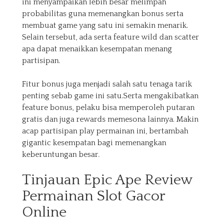
ini menyampaikan lebih besar melimpah
probabilitas guna memenangkan bonus serta
membuat game yang satu ini semakin menarik.
Selain tersebut, ada serta feature wild dan scatter
apa dapat menaikkan kesempatan menang
partisipan.
Fitur bonus juga menjadi salah satu tenaga tarik
penting sebab game ini satu.Serta mengakibatkan
feature bonus, pelaku bisa memperoleh putaran
gratis dan juga rewards memesona lainnya. Makin
acap partisipan play permainan ini, bertambah
gigantic kesempatan bagi memenangkan
keberuntungan besar.
Tinjauan Epic Ape Review
Permainan Slot Gacor
Online