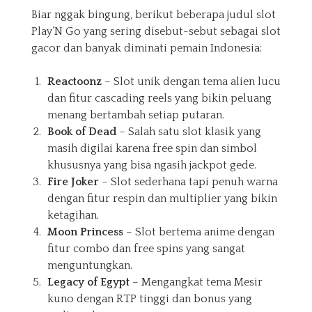
Biar nggak bingung, berikut beberapa judul slot
Play’N Go yang sering disebut-sebut sebagai slot
gacor dan banyak diminati pemain Indonesia:
Reactoonz
– Slot unik dengan tema alien lucu
dan fitur cascading reels yang bikin peluang
menang bertambah setiap putaran.
Book of Dead
– Salah satu slot klasik yang
masih digilai karena free spin dan simbol
khususnya yang bisa ngasih jackpot gede.
Fire Joker
– Slot sederhana tapi penuh warna
dengan fitur respin dan multiplier yang bikin
ketagihan.
Moon Princess
– Slot bertema anime dengan
fitur combo dan free spins yang sangat
menguntungkan.
Legacy of Egypt
– Mengangkat tema Mesir
kuno dengan RTP tinggi dan bonus yang