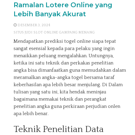
Ramalan Lotere Online yang
Lebih Banyak Akurat
DESEMBER 3, 2024
SITUS JUDI SLOT ONLINE GAMPANG MENANG
Mendapatkan prediksi togel online siapa tepat
sangat esensial kepada para pelaku yang ingin
menaikkan peluang mengalahkan. Untungnya,
ketika ini satu teknik dan perkakas penelitian
angka bisa dimanfaatkan guna memudahkan dalam
meramalkan angka-angka togel bersama taraf
keberhasilan apa lebih besar menjulang. Di Dalam
tulisan yang satu ini, kita hendak meninjau
bagaimana memakai teknik dan perangkat
penelitian angka guna perkiraan perjudian onlen
apa lebih benar.
Teknik Penelitian Data