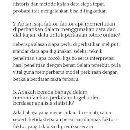
historis dan metode kajian data siapa tepat,
probabilitas mengalahkan bisa ditingkatkan.
2. Apaan saja faktor-faktor apa memerlukan
diperhatikan dalam menggunakan cara dan
alat kajian data untuk perkiraan lotere online?
Beberapa alasan siapa perlu diperhatikan meliputi
standar data apa digunakan, seleksi teknik
penelitian siapa cocok,
liga 88
serta interpretasi
hasil penelitian dengan benar. Selain tersebut, pula
vital guna memperbarui model perkiraan dengan
berkala berdasar fakta terbaru.
3. Apakah berada bahaya dalam
memanfaatkan perkiraan togel onlen
berdasar analisis statistik?
Ada bahaya yang memerlukan dicermati, sama
seperti ketidaktepatan perkiraan dampak faktor-
faktor yang tak bisa diprediksi secara