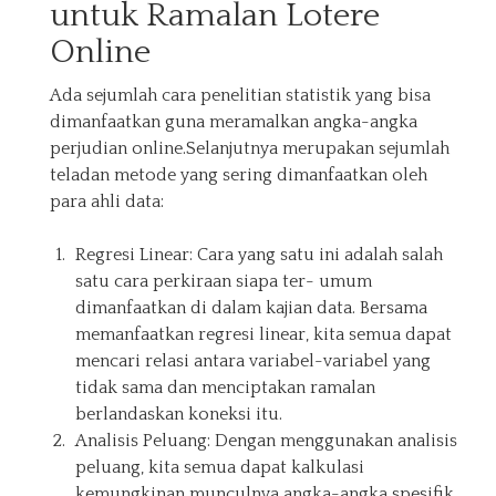
untuk Ramalan Lotere
Online
Ada sejumlah cara penelitian statistik yang bisa
dimanfaatkan guna meramalkan angka-angka
perjudian online.Selanjutnya merupakan sejumlah
teladan metode yang sering dimanfaatkan oleh
para ahli data:
Regresi Linear: Cara yang satu ini adalah salah
satu cara perkiraan siapa ter- umum
dimanfaatkan di dalam kajian data. Bersama
memanfaatkan regresi linear, kita semua dapat
mencari relasi antara variabel-variabel yang
tidak sama dan menciptakan ramalan
berlandaskan koneksi itu.
Analisis Peluang: Dengan menggunakan analisis
peluang, kita semua dapat kalkulasi
kemungkinan munculnya angka-angka spesifik