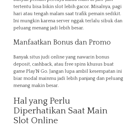
tertentu bisa bikin slot lebih gacor. Misalnya, pagi
hari atau tengah malam saat trafik pemain sedikit.
Ini mungkin karena server nggak terlalu sibuk dan
peluang menang jadi lebih besar.
Manfaatkan Bonus dan Promo
Banyak situs judi online yang nawarin bonus
deposit, cashback, atau free spins khusus buat
game Play’N Go. Jangan lupa ambil kesempatan ini
biar modal mainmu jadi lebih panjang dan peluang
menang makin besar.
Hal yang Perlu
Diperhatikan Saat Main
Slot Online