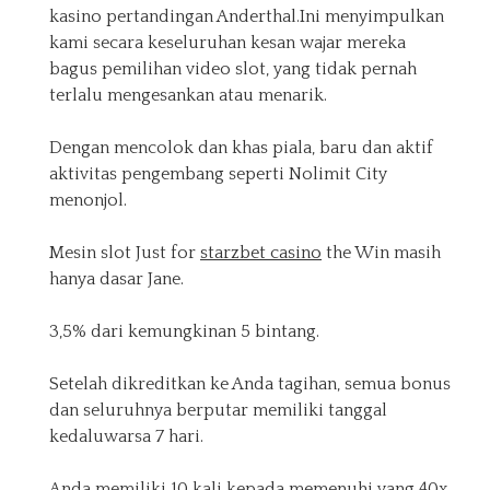
kasino pertandingan Anderthal.Ini menyimpulkan
kami secara keseluruhan kesan wajar mereka
bagus pemilihan video slot, yang tidak pernah
terlalu mengesankan atau menarik.
Dengan mencolok dan khas piala, baru dan aktif
aktivitas pengembang seperti Nolimit City
menonjol.
Mesin slot Just for
starzbet casino
the Win masih
hanya dasar Jane.
3,5% dari kemungkinan 5 bintang.
Setelah dikreditkan ke Anda tagihan, semua bonus
dan seluruhnya berputar memiliki tanggal
kedaluwarsa 7 hari.
Anda memiliki 10 kali kepada memenuhi yang 40x