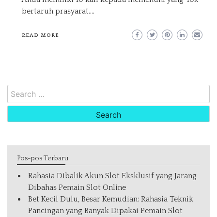
bertaruh prasyarat.…
READ MORE
Search
for:
Pos-pos Terbaru
Rahasia Dibalik Akun Slot Eksklusif yang Jarang
Dibahas Pemain Slot Online
Bet Kecil Dulu, Besar Kemudian: Rahasia Teknik
Pancingan yang Banyak Dipakai Pemain Slot