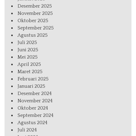
Desember 2025
November 2025
Oktober 2025
September 2025
Agustus 2025
Juli 2025
Juni 2025
Mei 2025
April 2025
Maret 2025
Februari 2025
Januari 2025
Desember 2024
November 2024
Oktober 2024
September 2024
Agustus 2024
Juli 2024