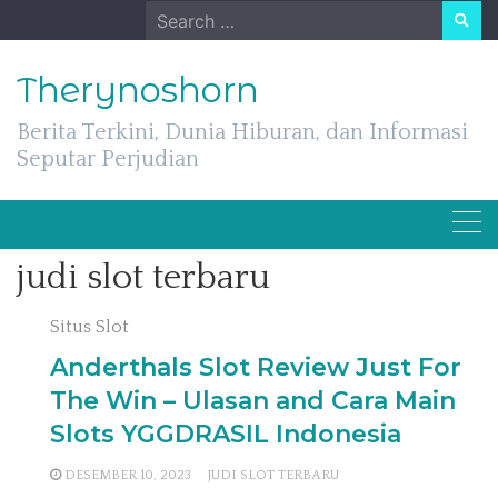
Skip
Search
to
for:
content
Therynoshorn
Berita Terkini, Dunia Hiburan, dan Informasi
Seputar Perjudian
judi slot terbaru
Situs Slot
Anderthals Slot Review Just For
The Win – Ulasan and Cara Main
Slots YGGDRASIL Indonesia
DESEMBER 10, 2023
JUDI SLOT TERBARU