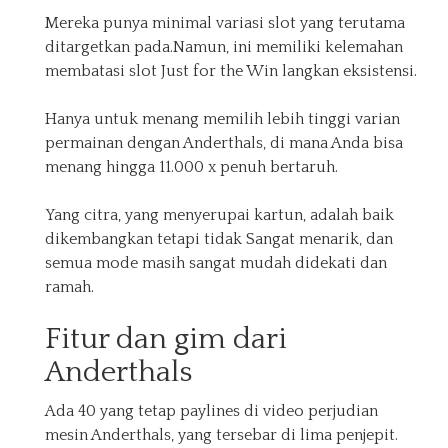
Mereka punya minimal variasi slot yang terutama
ditargetkan pada.Namun, ini memiliki kelemahan
membatasi slot Just for the Win langkan eksistensi.
Hanya untuk menang memilih lebih tinggi varian
permainan dengan Anderthals, di mana Anda bisa
menang hingga 11.000 x penuh bertaruh.
Yang citra, yang menyerupai kartun, adalah baik
dikembangkan tetapi tidak Sangat menarik, dan
semua mode masih sangat mudah didekati dan
ramah.
Fitur dan gim dari
Anderthals
Ada 40 yang tetap paylines di video perjudian
mesin Anderthals, yang tersebar di lima penjepit.