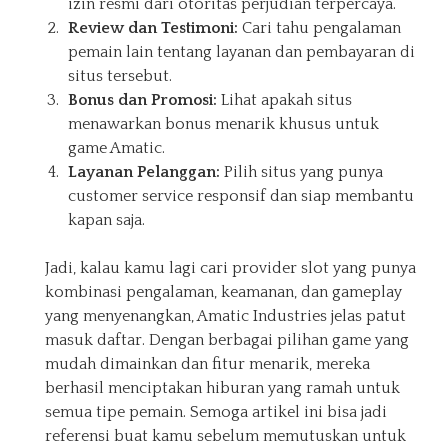
izin resmi dari otoritas perjudian terpercaya.
Review dan Testimoni:
Cari tahu pengalaman
pemain lain tentang layanan dan pembayaran di
situs tersebut.
Bonus dan Promosi:
Lihat apakah situs
menawarkan bonus menarik khusus untuk
game Amatic.
Layanan Pelanggan:
Pilih situs yang punya
customer service responsif dan siap membantu
kapan saja.
Jadi, kalau kamu lagi cari provider slot yang punya
kombinasi pengalaman, keamanan, dan gameplay
yang menyenangkan, Amatic Industries jelas patut
masuk daftar. Dengan berbagai pilihan game yang
mudah dimainkan dan fitur menarik, mereka
berhasil menciptakan hiburan yang ramah untuk
semua tipe pemain. Semoga artikel ini bisa jadi
referensi buat kamu sebelum memutuskan untuk