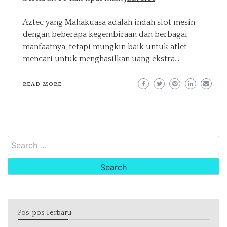
Aztec yang Mahakuasa adalah indah slot mesin
dengan beberapa kegembiraan dan berbagai
manfaatnya, tetapi mungkin baik untuk atlet
mencari untuk menghasilkan uang ekstra.…
READ MORE
Search
for:
Pos-pos Terbaru