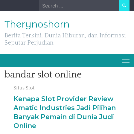
Skip
Search
to
for:
content
Therynoshorn
Berita Terkini, Dunia Hiburan, dan Informasi
Seputar Perjudian
bandar slot online
Situs Slot
Kenapa Slot Provider Review
Amatic Industries Jadi Pilihan
Banyak Pemain di Dunia Judi
Online