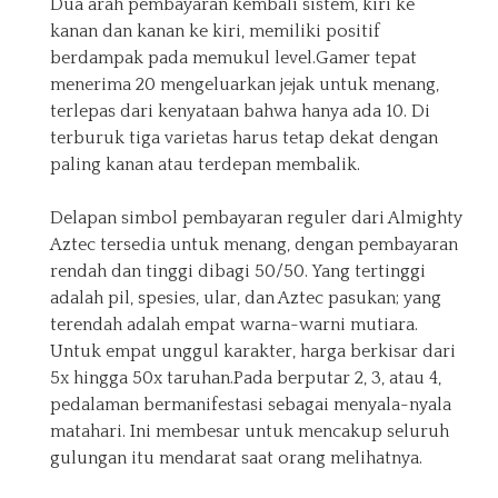
Dua arah pembayaran kembali sistem, kiri ke
kanan dan kanan ke kiri, memiliki positif
berdampak pada memukul level.Gamer tepat
menerima 20 mengeluarkan jejak untuk menang,
terlepas dari kenyataan bahwa hanya ada 10. Di
terburuk tiga varietas harus tetap dekat dengan
paling kanan atau terdepan membalik.
Delapan simbol pembayaran reguler dari Almighty
Aztec tersedia untuk menang, dengan pembayaran
rendah dan tinggi dibagi 50/50. Yang tertinggi
adalah pil, spesies, ular, dan Aztec pasukan; yang
terendah adalah empat warna-warni mutiara.
Untuk empat unggul karakter, harga berkisar dari
5x hingga 50x taruhan.Pada berputar 2, 3, atau 4,
pedalaman bermanifestasi sebagai menyala-nyala
matahari. Ini membesar untuk mencakup seluruh
gulungan itu mendarat saat orang melihatnya.