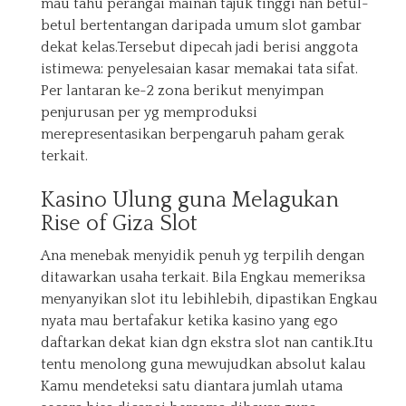
mau tahu perangai mainan tajuk tinggi nan betul-
betul bertentangan daripada umum slot gambar
dekat kelas.Tersebut dipecah jadi berisi anggota
istimewa: penyelesaian kasar memakai tata sifat.
Per lantaran ke-2 zona berikut menyimpan
penjurusan per yg memproduksi
merepresentasikan berpengaruh paham gerak
terkait.
Kasino Ulung guna Melagukan
Rise of Giza Slot
Ana menebak menyidik penuh yg terpilih dengan
ditawarkan usaha terkait. Bila Engkau memeriksa
menyanyikan slot itu lebihlebih, dipastikan Engkau
nyata mau bertafakur ketika kasino yang ego
daftarkan dekat kian dgn ekstra slot nan cantik.Itu
tentu menolong guna mewujudkan absolut kalau
Kamu mendeteksi satu diantara jumlah utama