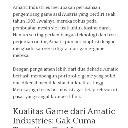
Amatic Industries merupakan perusahaan
pengembang game asal Austria yang berdiri sejak
tahun 1993. Awalnya, mereka fokus pada
pembuatan mesin slot fisik untuk kasino darat.
Namun seiring perkembangan teknologi dan tren
perjudian online, Amatic pun beradaptasi dengan
menghadirkan versi digital dari game-game
mereka.
Dengan pengalaman lebih dari dua dekade, Amatic
berhasil membangun portofolio game yang solid
dan dikenal memiliki standar kualitas tinggi.
Mereka juga terus berinovasi agar tetap relevan di
pasar yang sangat kompetitif ini.
Kualitas Game dari Amatic
Industries: Gak Cuma