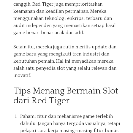
canggih, Red Tiger juga memprioritaskan
keamanan dan keadilan permainan. Mereka
menggunakan teknologi enkripsi terbaru dan
audit independen yang memastikan setiap hasil
game benar-benar acak dan adil.
Selain itu, mereka juga rutin merilis update dan
game baru yang mengikuti tren industri dan
kebutuhan pemain. Hal ini menjadikan mereka
salah satu penyedia slot yang selalu relevan dan
inovatif.
Tips Menang Bermain Slot
dari Red Tiger
Pahami fitur dan mekanisme game terlebih
dahulu: Jangan hanya tergoda visualnya, tetapi
pelajari cara kerja masing-masing fitur bonus.