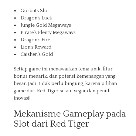
Gorbats Slot
Dragon’s Luck
Jungle Gold Megaways
Pirate’s Plenty Megaways
Dragon’s Fire
Lion’s Reward
Caishen’s Gold
Setiap game ini menawarkan tema unik, fitur
bonus menarik, dan potensi kemenangan yang
besar. Jadi, tidak perlu bingung, karena pilihan
game dari Red Tiger selalu segar dan penuh
inovasi!
Mekanisme Gameplay pada
Slot dari Red Tiger