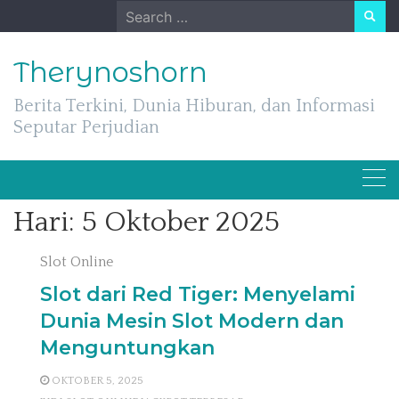
Skip
Search
to
for:
content
Therynoshorn
Berita Terkini, Dunia Hiburan, dan Informasi
Seputar Perjudian
Hari:
5 Oktober 2025
Slot Online
Slot dari Red Tiger: Menyelami
Dunia Mesin Slot Modern dan
Menguntungkan
OKTOBER 5, 2025