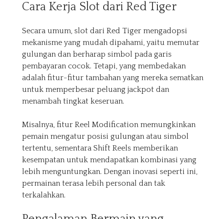
Cara Kerja Slot dari Red Tiger
Secara umum, slot dari Red Tiger mengadopsi
mekanisme yang mudah dipahami, yaitu memutar
gulungan dan berharap simbol pada garis
pembayaran cocok. Tetapi, yang membedakan
adalah fitur-fitur tambahan yang mereka sematkan
untuk memperbesar peluang jackpot dan
menambah tingkat keseruan.
Misalnya, fitur Reel Modification memungkinkan
pemain mengatur posisi gulungan atau simbol
tertentu, sementara Shift Reels memberikan
kesempatan untuk mendapatkan kombinasi yang
lebih menguntungkan. Dengan inovasi seperti ini,
permainan terasa lebih personal dan tak
terkalahkan.