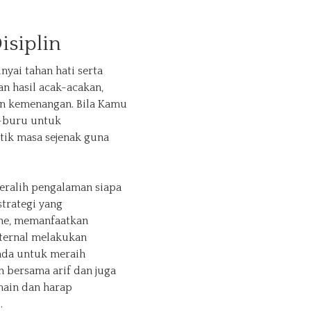
.
isiplin
yai tahan hati serta
n hasil acak-acakan,
an kemenangan. Bila Kamu
u-buru untuk
ik masa sejenak guna
eralih pengalaman siapa
trategi yang
ine, memanfaatkan
nternal melakukan
nda untuk meraih
 bersama arif dan juga
main dan harap
…