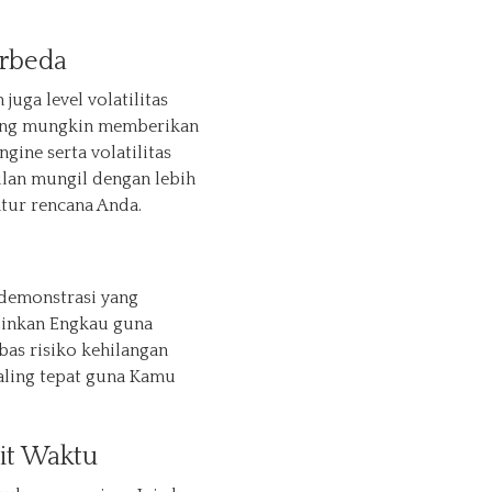
erbeda
uga level volatilitas
ulang mungkin memberikan
gine serta volatilitas
an mungil dengan lebih
atur rencana Anda.
 demonstrasi yang
zinkan Engkau guna
as risiko kehilangan
ling tepat guna Kamu
it Waktu