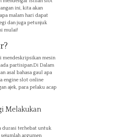
h mendengar istilah slot
ngan ini, kita akan
gapa malam hari dapat
egi dan juga petunjuk
i mulai!
r?
gi mendeskripsikan mesin
ada partisipan.Di Dalam
an asal bahasa gaul apa
a engine slot online
n ajek, para pelaku acap
gi Melakukan
 durasi terhebat untuk
 sejumlah argumen