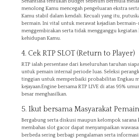
Senantiasa tentukan budget sebelum bermula melak
menolong Kamu mencegah pengeluaran ekstra sert
Kamu stabil dalam kendali. Kecuali yang itu, putus
bermain. Ini vital untuk merawat kejadian bermain-
menggembirakan serta tidak mengganggu kegiatan 
kehidupan Kamu.
4. Cek RTP SLOT (Return to Player)
RTP ialah persentase dari keseluruhan taruhan siap
untuk pemain internal periode luas. Seleksi peran
tinggian untuk memperbaiki probabilitas Engkau 
kejayaan.Engine bersama RTP LIVE di atas 95% umum
besar menghasilkan.
5. Ikut bersama Masyarakat Pemai
Bergabung serta diskusi maupun kelompok sarana 
membahas slot gacor dapat menyampaikan wawasan 
berbeda sering berbagi pengalaman serta informasi