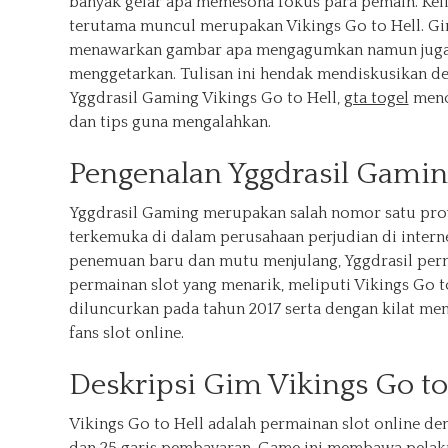
banyak gelar apa memesona fokus para pemain. Kel
terutama muncul merupakan Vikings Go to Hell. Gi
menawarkan gambar apa mengagumkan namun juga
menggetarkan. Tulisan ini hendak mendiskusikan d
Yggdrasil Gaming Vikings Go to Hell,
gta togel
menca
dan tips guna mengalahkan.
Pengenalan Yggdrasil Gamin
Yggdrasil Gaming merupakan salah nomor satu prov
terkemuka di dalam perusahaan perjudian di intern
penemuan baru dan mutu menjulang, Yggdrasil pern
permainan slot yang menarik, meliputi Vikings Go to
diluncurkan pada tahun 2017 serta dengan kilat menj
fans slot online.
Deskripsi Gim Vikings Go to
Vikings Go to Hell adalah permainan slot online deng