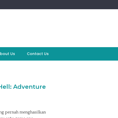
bout Us
Contact Us
Hell: Adventure
ing pernah menghasilkan