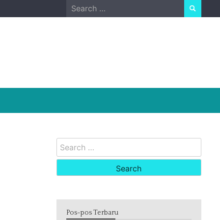
Search
for:
Search
for:
Pos-pos Terbaru