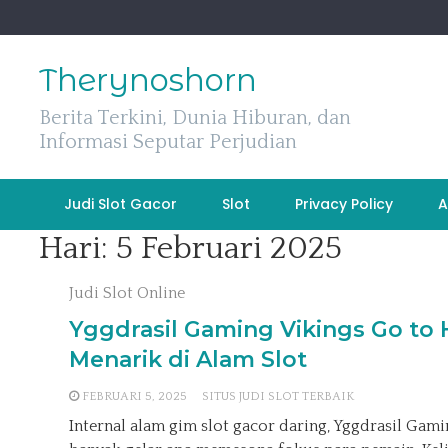
Skip
to
content
Therynoshorn
Berita Terkini, Dunia Hiburan, dan
Informasi Seputar Perjudian
Judi Slot Gacor
Slot
Privacy Policy
A
Hari:
5 Februari 2025
Judi Slot Online
Yggdrasil Gaming Vikings Go to 
Menarik di Alam Slot
FEBRUARI 5, 2025
SITUS JUDI SLOT TERBAIK
Internal alam gim slot gacor daring, Yggdrasil Gam