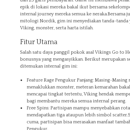
dan 25 garis pembayaran. Game ini membawa pelak
epik di lokasi mereka bakal ikut bersama sekelompo
internal journey mereka semua ke neraka.Bersama ju
mitologi Nordik, gim ini menyediakan tanda-tand
Viking, monster, serta harta istilah.
Fitur Utama
Salah satu daya panggil pokok asal Vikings Go to He
bonusnya yang mengasyikkan. Berikut merupakan sed
ditemukan internal gim ini:
Feature Rage Pengukur Panjang: Masing-Masing 
menaklukkan monster, meteran kemarahan baka
mencapai tingkat tertentu, Viking hendak memp
bagi membantu mereka semua internal perang.
Free Spins: Partisipan mampu menyebabkan rot
mendapatkan tiga ataupun lebih simbol scatter
cuma, partisipan bisa merasakan manfaat tambah
Pengukur.