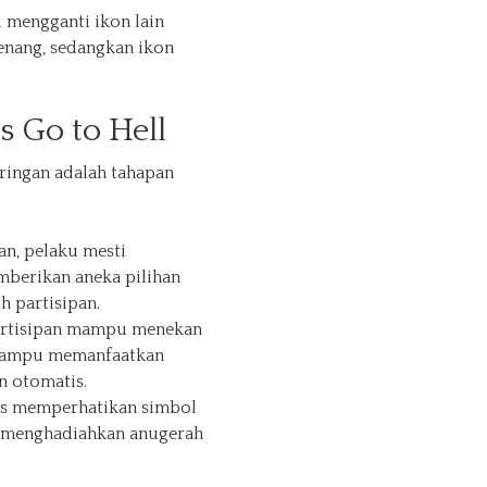
mengganti ikon lain
ang, sedangkan ikon
 Go to Hell
iringan adalah tahapan
n, pelaku mesti
mberikan aneka pilihan
 partisipan.
partisipan mampu menekan
a mampu memanfaatkan
n otomatis.
us memperhatikan simbol
n menghadiahkan anugerah