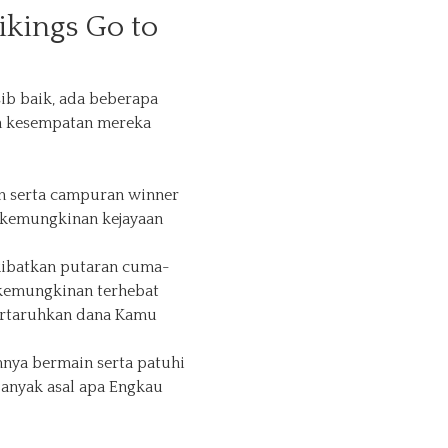
ikings Go to
ib baik, ada beberapa
 kesempatan mereka
on serta campuran winner
 kemungkinan kejayaan
kibatkan putaran cuma-
kemungkinan terhebat
rtaruhkan dana Kamu
nya bermain serta patuhi
anyak asal apa Engkau