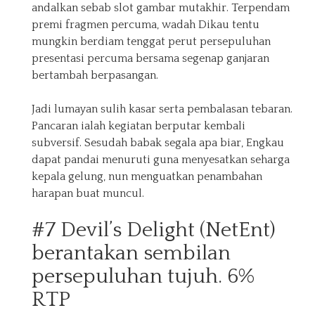
andalkan sebab slot gambar mutakhir. Terpendam
premi fragmen percuma, wadah Dikau tentu
mungkin berdiam tenggat perut persepuluhan
presentasi percuma bersama segenap ganjaran
bertambah berpasangan.
Jadi lumayan sulih kasar serta pembalasan tebaran.
Pancaran ialah kegiatan berputar kembali
subversif. Sesudah babak segala apa biar, Engkau
dapat pandai menuruti guna menyesatkan seharga
kepala gelung, nun menguatkan penambahan
harapan buat muncul.
#7 Devil’s Delight (NetEnt)
berantakan sembilan
persepuluhan tujuh. 6%
RTP