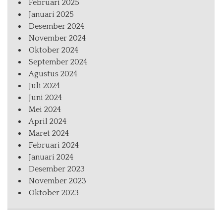
Februari 2025
Januari 2025
Desember 2024
November 2024
Oktober 2024
September 2024
Agustus 2024
Juli 2024
Juni 2024
Mei 2024
April 2024
Maret 2024
Februari 2024
Januari 2024
Desember 2023
November 2023
Oktober 2023