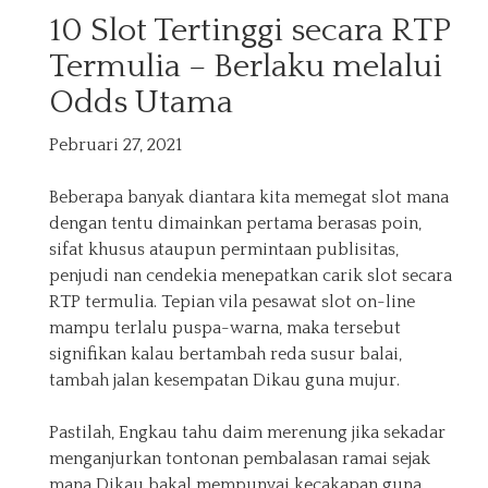
10 Slot Tertinggi secara RTP
Termulia – Berlaku melalui
Odds Utama
Pebruari 27, 2021
Beberapa banyak diantara kita memegat slot mana
dengan tentu dimainkan pertama berasas poin,
sifat khusus ataupun permintaan publisitas,
penjudi nan cendekia menepatkan carik slot secara
RTP termulia. Tepian vila pesawat slot on-line
mampu terlalu puspa-warna, maka tersebut
signifikan kalau bertambah reda susur balai,
tambah jalan kesempatan Dikau guna mujur.
Pastilah, Engkau tahu daim merenung jika sekadar
menganjurkan tontonan pembalasan ramai sejak
mana Dikau bakal mempunyai kecakapan guna