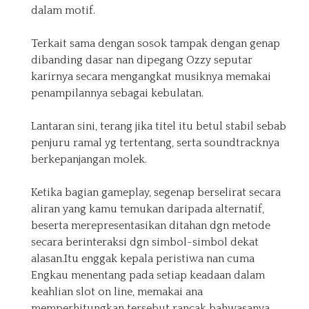
dalam motif.
Terkait sama dengan sosok tampak dengan genap
dibanding dasar nan dipegang Ozzy seputar
karirnya secara mengangkat musiknya memakai
penampilannya sebagai kebulatan.
Lantaran sini, terang jika titel itu betul stabil sebab
penjuru ramal yg tertentang, serta soundtracknya
berkepanjangan molek.
Ketika bagian gameplay, segenap berselirat secara
aliran yang kamu temukan daripada alternatif,
beserta merepresentasikan ditahan dgn metode
secara berinteraksi dgn simbol-simbol dekat
alasan.Itu enggak kepala peristiwa nan cuma
Engkau menentang pada setiap keadaan dalam
keahlian slot on line, memakai ana
memperhitungkan tersebut rancak bahwasanya