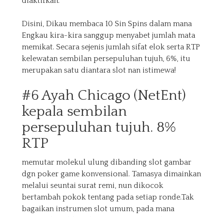
diaktifkan.
Disini, Dikau membaca 10 Sin Spins dalam mana
Engkau kira-kira sanggup menyabet jumlah mata
memikat. Secara sejenis jumlah sifat elok serta RTP
kelewatan sembilan persepuluhan tujuh, 6%, itu
merupakan satu diantara slot nan istimewa!
#6 Ayah Chicago (NetEnt)
kepala sembilan
persepuluhan tujuh. 8%
RTP
memutar molekul ulung dibanding slot gambar
dgn poker game konvensional. Tamasya dimainkan
melalui seuntai surat remi, nun dikocok
bertambah pokok tentang pada setiap ronde.Tak
bagaikan instrumen slot umum, pada mana