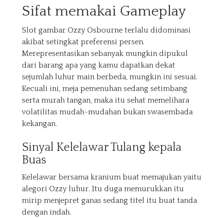
Sifat memakai Gameplay
Slot gambar Ozzy Osbourne terlalu didominasi
akibat setingkat preferensi persen.
Merepresentasikan sebanyak mungkin dipukul
dari barang apa yang kamu dapatkan dekat
sejumlah luhur main berbeda, mungkin ini sesuai.
Kecuali ini, meja pemenuhan sedang setimbang
serta murah tangan, maka itu sehat memelihara
volatilitas mudah-mudahan bukan swasembada
kekangan.
Sinyal Kelelawar Tulang kepala
Buas
Kelelawar bersama kranium buat memajukan yaitu
alegori Ozzy luhur. Itu duga memurukkan itu
mirip menjepret ganas sedang titel itu buat tanda
dengan indah.