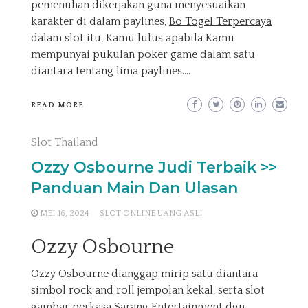
pemenuhan dikerjakan guna menyesuaikan
karakter di dalam paylines,
Bo Togel Terpercaya
dalam slot itu, Kamu lulus apabila Kamu
mempunyai pukulan poker game dalam satu
diantara tentang lima paylines.…
READ MORE
Slot Thailand
Ozzy Osbourne Judi Terbaik >>
Panduan Main Dan Ulasan
MEI 16, 2024
SLOT ONLINE UANG ASLI
Ozzy Osbourne
Ozzy Osbourne dianggap mirip satu diantara
simbol rock and roll jempolan kekal, serta slot
gambar perkasa Sarang Entertainment dgn