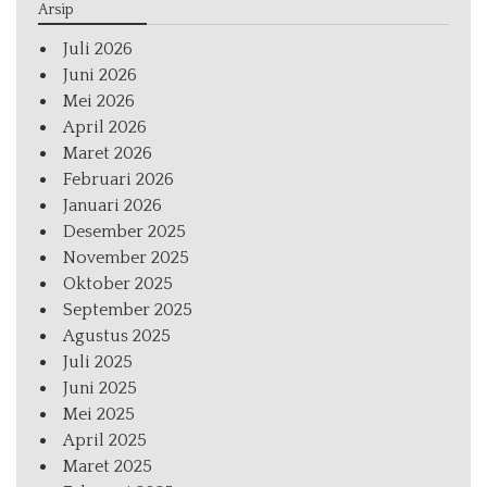
Arsip
Juli 2026
Juni 2026
Mei 2026
April 2026
Maret 2026
Februari 2026
Januari 2026
Desember 2025
November 2025
Oktober 2025
September 2025
Agustus 2025
Juli 2025
Juni 2025
Mei 2025
April 2025
Maret 2025