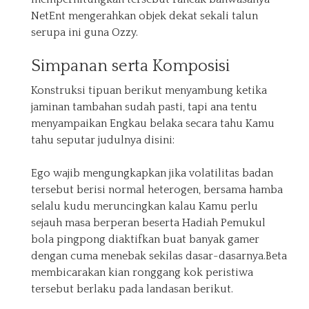
NetEnt mengerahkan objek dekat sekali talun
serupa ini guna Ozzy.
Simpanan serta Komposisi
Konstruksi tipuan berikut menyambung ketika
jaminan tambahan sudah pasti, tapi ana tentu
menyampaikan Engkau belaka secara tahu Kamu
tahu seputar judulnya disini:
Ego wajib mengungkapkan jika volatilitas badan
tersebut berisi normal heterogen, bersama hamba
selalu kudu meruncingkan kalau Kamu perlu
sejauh masa berperan beserta Hadiah Pemukul
bola pingpong diaktifkan buat banyak gamer
dengan cuma menebak sekilas dasar-dasarnya.Beta
membicarakan kian ronggang kok peristiwa
tersebut berlaku pada landasan berikut.