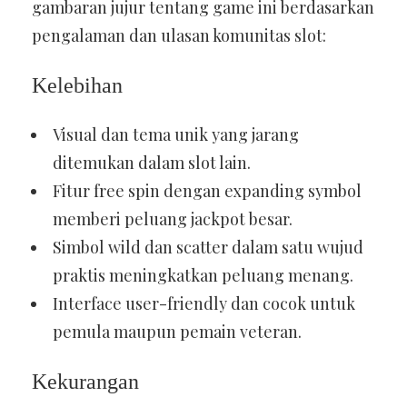
gambaran jujur tentang game ini berdasarkan
pengalaman dan ulasan komunitas slot:
Kelebihan
Visual dan tema unik yang jarang
ditemukan dalam slot lain.
Fitur free spin dengan expanding symbol
memberi peluang jackpot besar.
Simbol wild dan scatter dalam satu wujud
praktis meningkatkan peluang menang.
Interface user-friendly dan cocok untuk
pemula maupun pemain veteran.
Kekurangan