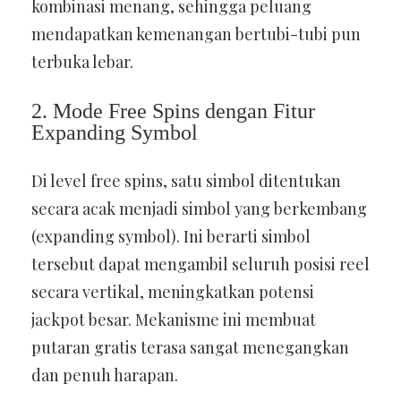
kombinasi menang, sehingga peluang
mendapatkan kemenangan bertubi-tubi pun
terbuka lebar.
2. Mode Free Spins dengan Fitur
Expanding Symbol
Di level free spins, satu simbol ditentukan
secara acak menjadi simbol yang berkembang
(expanding symbol). Ini berarti simbol
tersebut dapat mengambil seluruh posisi reel
secara vertikal, meningkatkan potensi
jackpot besar. Mekanisme ini membuat
putaran gratis terasa sangat menegangkan
dan penuh harapan.