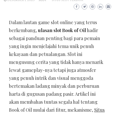
DESEMBER 1, 2025
SLOT
SITUS SLOT TERBAIK
Dalam lautan game slot online yang terus
berkembang,
ulasan slot Book of Oil
hadir
sebagai panduan penting bagi para pemain
yang ingin menjelajahi tema unik penuh
kekayaan dan petualangan. Slot ini
mengusung cerita yang tidak hanya menarik
lewat gameplay-nya tetapi juga atmosfer
yang penuh intrik dan visual menggoda
bertemakan ladang minyak dan perburuan
harta di gugusan padang pasir. Artikel ini
akan membahas tuntas segala hal tentang
Book of Oil mulai dari fitur, mekanisme,
Situs