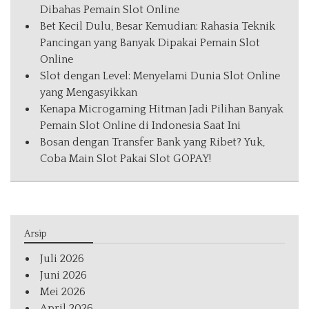
Dibahas Pemain Slot Online
Bet Kecil Dulu, Besar Kemudian: Rahasia Teknik
Pancingan yang Banyak Dipakai Pemain Slot
Online
Slot dengan Level: Menyelami Dunia Slot Online
yang Mengasyikkan
Kenapa Microgaming Hitman Jadi Pilihan Banyak
Pemain Slot Online di Indonesia Saat Ini
Bosan dengan Transfer Bank yang Ribet? Yuk,
Coba Main Slot Pakai Slot GOPAY!
Arsip
Juli 2026
Juni 2026
Mei 2026
April 2026