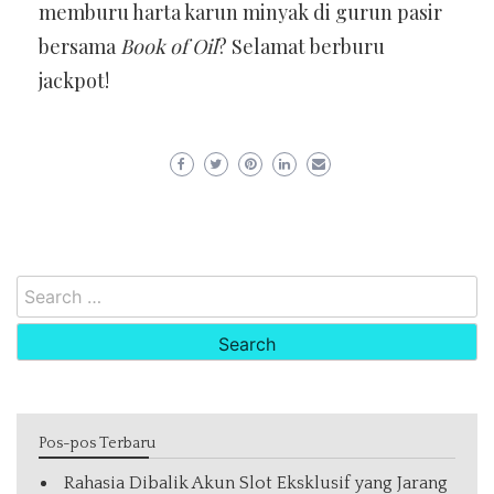
memburu harta karun minyak di gurun pasir
bersama
Book of Oil
? Selamat berburu
jackpot!
Search
for:
Pos-pos Terbaru
Rahasia Dibalik Akun Slot Eksklusif yang Jarang