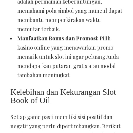
adalah permainan keberuntungan,
memahami pola simbol yang muncul dapat
membantu memperkirakan waktu
memutar terbaik.
Manfaatkan Bonus dan Promosi:
Pilih
kasino online yang menawarkan promo
menarik untuk slot ini agar peluang Anda
mendapatkan putaran gratis atau modal
tambahan meningkat.
Kelebihan dan Kekurangan Slot
Book of Oil
Setiap game pasti memiliki sisi positif dan
negatif yang perlu dipertimbangkan. Berikut