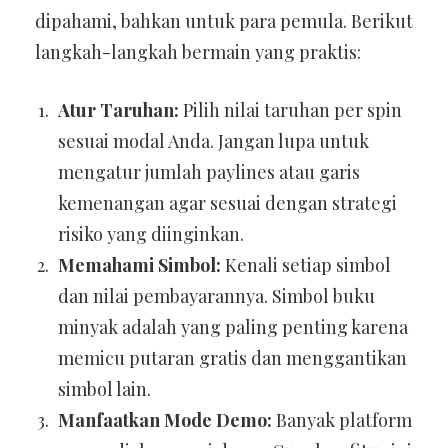
dipahami, bahkan untuk para pemula. Berikut
langkah-langkah bermain yang praktis:
Atur Taruhan:
Pilih nilai taruhan per spin
sesuai modal Anda. Jangan lupa untuk
mengatur jumlah paylines atau garis
kemenangan agar sesuai dengan strategi
risiko yang diinginkan.
Memahami Simbol:
Kenali setiap simbol
dan nilai pembayarannya. Simbol buku
minyak adalah yang paling penting karena
memicu putaran gratis dan menggantikan
simbol lain.
Manfaatkan Mode Demo:
Banyak platform