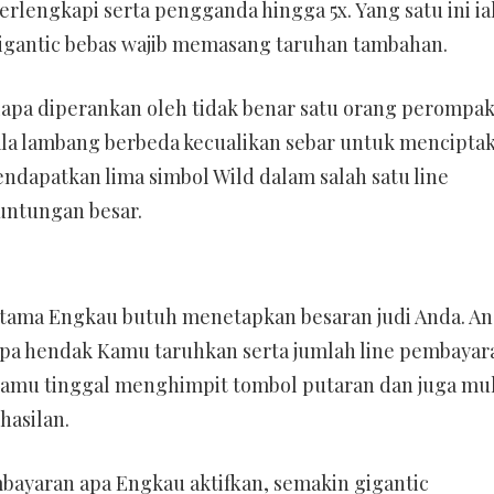
erlengkapi serta pengganda hingga 5x. Yang satu ini ia
gantic bebas wajib memasang taruhan tambahan.
 siapa diperankan oleh tidak benar satu orang perompa
ala lambang berbeda kecualikan sebar untuk mencipta
ndapatkan lima simbol Wild dalam salah satu line
untungan besar.
-tama Engkau butuh menetapkan besaran judi Anda. A
apa hendak Kamu taruhkan serta jumlah line pembayar
 Kamu tinggal menghimpit tombol putaran dan juga mul
asilan.
bayaran apa Engkau aktifkan, semakin gigantic