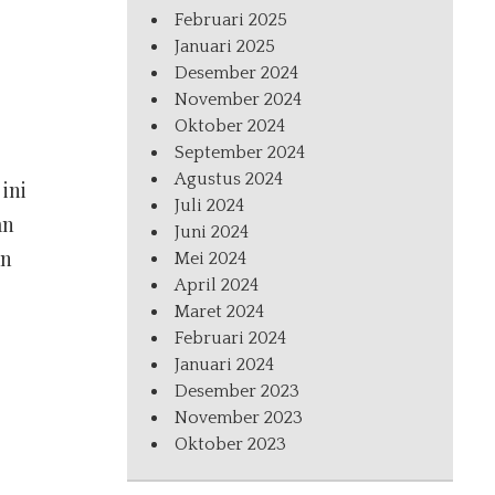
Februari 2025
Januari 2025
Desember 2024
November 2024
Oktober 2024
September 2024
Agustus 2024
ini
Juli 2024
an
Juni 2024
an
Mei 2024
April 2024
Maret 2024
Februari 2024
Januari 2024
Desember 2023
November 2023
Oktober 2023