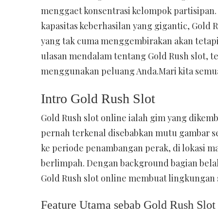
menggaet konsentrasi kelompok partisipan.
kapasitas keberhasilan yang gigantic, Gol
yang tak cuma menggembirakan akan tetapi
ulasan mendalam tentang Gold Rush slot, te
menggunakan peluang Anda.Mari kita semua
Intro Gold Rush Slot
Gold Rush slot online ialah gim yang dike
pernah terkenal disebabkan mutu gambar ser
ke periode penambangan perak, di lokasi ma
berlimpah. Dengan background bagian bela
Gold Rush slot online membuat lingkungan 
Feature Utama sebab Gold Rush Slot