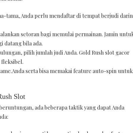
a-tama, Anda perlu mendaftar di tempat berjudi dari
jalankan setoran bagi memulai permainan. Jamin untu
 datang bila ada.
ungan, pilih jumlah judi Anda. Gold Rush slot gacor
leksibel.
game.Anda serta bisa memakai feature auto-spin untuk
ush Slot
eberuntungan, ada beberapa taktik yang dapat Anda
da: