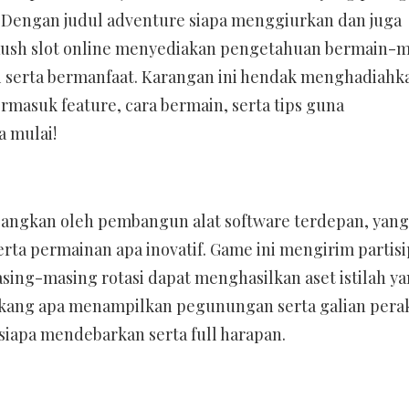
 Dengan judul adventure siapa menggiurkan dan juga
d Rush slot online menyediakan pengetahuan bermain-
 serta bermanfaat. Karangan ini hendak menghadiahk
rmasuk feature, cara bermain, serta tips guna
 mulai!
mbangkan oleh pembangun alat software terdepan, yang
ta permainan apa inovatif. Game ini mengirim partis
sing-masing rotasi dapat menghasilkan aset istilah y
kang apa menampilkan pegunungan serta galian pera
siapa mendebarkan serta full harapan.