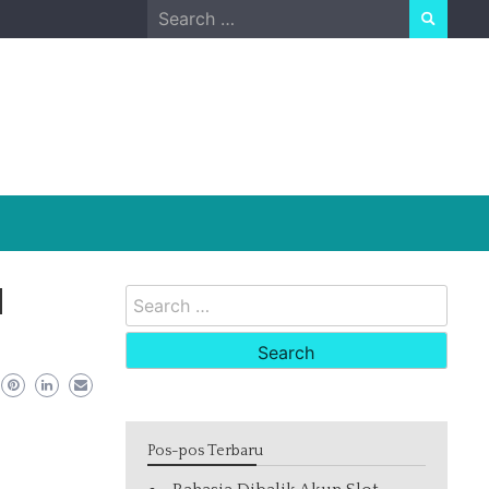
Search
for:
d
Search
for:
Pos-pos Terbaru