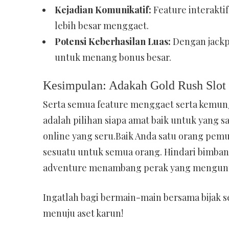
Kejadian Komunikatif:
Feature interakti
lebih besar menggaet.
Potensi Keberhasilan Luas:
Dengan jackpo
untuk menang bonus besar.
Kesimpulan: Adakah Gold Rush Slot 
Serta semua feature menggaet serta kemungk
adalah pilihan siapa amat baik untuk yang
online yang seru.Baik Anda satu orang pe
sesuatu untuk semua orang. Hindari bimban
adventure menambang perak yang mengunt
Ingatlah bagi bermain-main bersama bijak s
menuju aset karun!