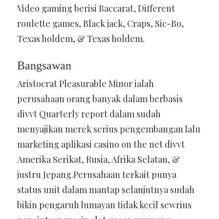
Video gaming berisi Baccarat, Different
roulette games, Black jack, Craps, Sic-Bo,
Texas holdem, & Texas holdem.
Bangsawan
Aristocrat Pleasurable Minor ialah
perusahaan orang banyak dalam berbasis
divvt Quarterly report dalam sudah
menyajikan merek serius pengembangan lalu
marketing aplikasi casino on the net divvt
Amerika Serikat, Rusia, Afrika Selatan, &
justru Jepang.Perusahaan terkait punya
status unit dalam mantap selanjutnya sudah
bikin pengaruh lumayan tidak kecil sewrius