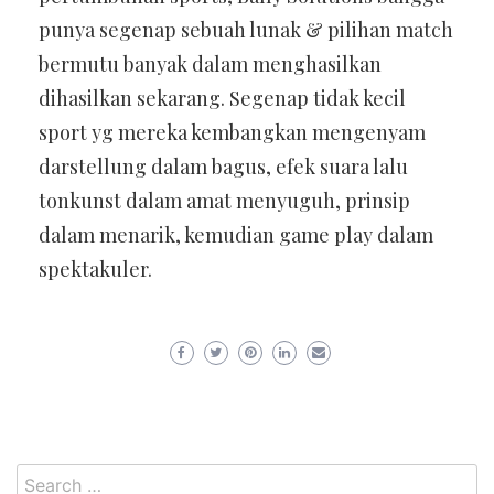
punya segenap sebuah lunak & pilihan match
bermutu banyak dalam menghasilkan
dihasilkan sekarang. Segenap tidak kecil
sport yg mereka kembangkan mengenyam
darstellung dalam bagus, efek suara lalu
tonkunst dalam amat menyuguh, prinsip
dalam menarik, kemudian game play dalam
spektakuler.
Search