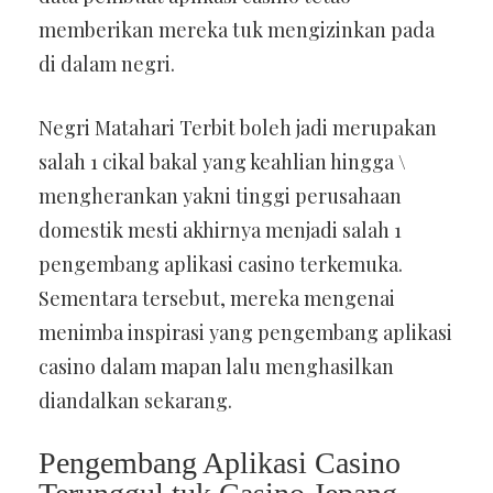
memberikan mereka tuk mengizinkan pada
di dalam negri.
Negri Matahari Terbit boleh jadi merupakan
salah 1 cikal bakal yang keahlian hingga \
mengherankan yakni tinggi perusahaan
domestik mesti akhirnya menjadi salah 1
pengembang aplikasi casino terkemuka.
Sementara tersebut, mereka mengenai
menimba inspirasi yang pengembang aplikasi
casino dalam mapan lalu menghasilkan
diandalkan sekarang.
Pengembang Aplikasi Casino