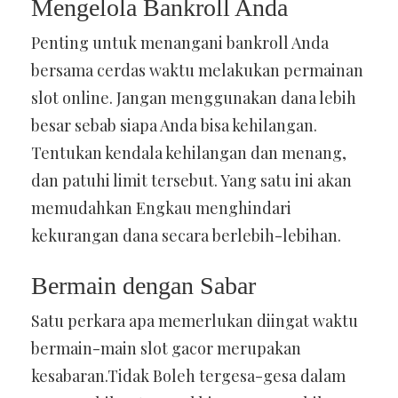
Mengelola Bankroll Anda
Penting untuk menangani bankroll Anda
bersama cerdas waktu melakukan permainan
slot online. Jangan menggunakan dana lebih
besar sebab siapa Anda bisa kehilangan.
Tentukan kendala kehilangan dan menang,
dan patuhi limit tersebut. Yang satu ini akan
memudahkan Engkau menghindari
kekurangan dana secara berlebih-lebihan.
Bermain dengan Sabar
Satu perkara apa memerlukan diingat waktu
bermain-main slot gacor merupakan
kesabaran.Tidak Boleh tergesa-gesa dalam