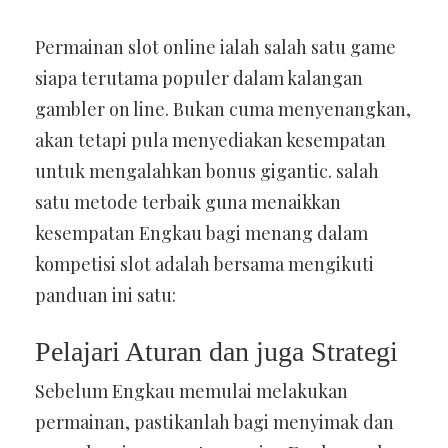
Permainan slot online ialah salah satu game
siapa terutama populer dalam kalangan
gambler on line. Bukan cuma menyenangkan,
akan tetapi pula menyediakan kesempatan
untuk mengalahkan bonus gigantic. salah
satu metode terbaik guna menaikkan
kesempatan Engkau bagi menang dalam
kompetisi slot adalah bersama mengikuti
panduan ini satu:
Pelajari Aturan dan juga Strategi
Sebelum Engkau memulai melakukan
permainan, pastikanlah bagi menyimak dan