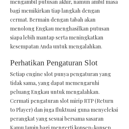
mengambil putusan akhir, namun ambil masa
bagi memikirkan tiap langkah dengan
cermat. Bermain dengan tabah akan
menolong Engkau menghasilkan putusan
siapa lebih mantap serta meningkatkan
kesempatan Anda untuk mengalahkan.
Perhatikan Pengaturan Slot
Setiap engine slot punya pengaturan yang
tidak sama, yang dapat memengaruhi
peluang Engkau untuk mengalahkan.
Cermati pengaturan slot mirip RTP (Return
to Player) dan juga fluktuasi guna menyeleksi
perangkat yang sesuai bersama sasaran
Kamu.Jamin bagi mengerti konsep-konsep