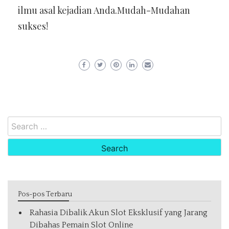
ilmu asal kejadian Anda.Mudah-Mudahan
sukses!
Search
for:
Pos-pos Terbaru
Rahasia Dibalik Akun Slot Eksklusif yang Jarang
Dibahas Pemain Slot Online