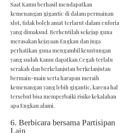
Saat Kamu berhasil mendapatkan
kemenangan gigantic di dalam permainan
slot, tidak boleh amat terlarut dalam euforia
yang dimaksud. Berhentilah sekejap guna
merasakan kejayaan Engkau dan juga
perhatikan guna mengambil keuntungan
yang sudah Kamu dapatkan.Cegah terlalu
serakah dan berkelanjutan berkelanjutan
bermain-main serta harapan meraih
kemenangan yang lebih gigantic, karena hal
tersebut bisa memperbaiki risiko kekalahan
apa Engkau alami.
6. Berbicara bersama Partisipan
Lain