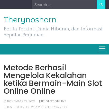
Skip
Search
to
for:
content
Therynoshorn
Berita Terkini, Dunia Hiburan, dan Informasi
Seputar Perjudian
Metode Berhasil
Mengelola Kekalahan
ketika Bermain-Main Slot
Online Online
NOVEMBER 27, 2024
JUDI SLOT ONLINE
SITUS JUDI ONLINE24JAM TERPERCAYA 2024