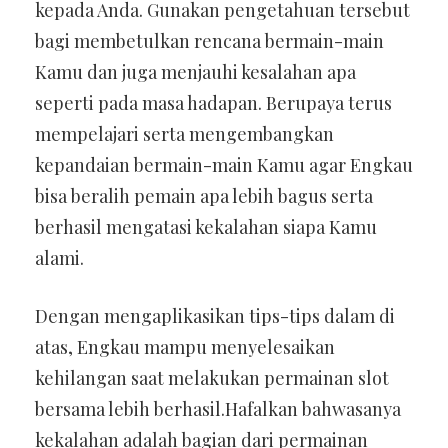
kepada Anda. Gunakan pengetahuan tersebut
bagi membetulkan rencana bermain-main
Kamu dan juga menjauhi kesalahan apa
seperti pada masa hadapan. Berupaya terus
mempelajari serta mengembangkan
kepandaian bermain-main Kamu agar Engkau
bisa beralih pemain apa lebih bagus serta
berhasil mengatasi kekalahan siapa Kamu
alami.
Dengan mengaplikasikan tips-tips dalam di
atas, Engkau mampu menyelesaikan
kehilangan saat melakukan permainan slot
bersama lebih berhasil.Hafalkan bahwasanya
kekalahan adalah bagian dari permainan