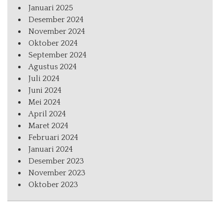
Januari 2025
Desember 2024
November 2024
Oktober 2024
September 2024
Agustus 2024
Juli 2024
Juni 2024
Mei 2024
April 2024
Maret 2024
Februari 2024
Januari 2024
Desember 2023
November 2023
Oktober 2023