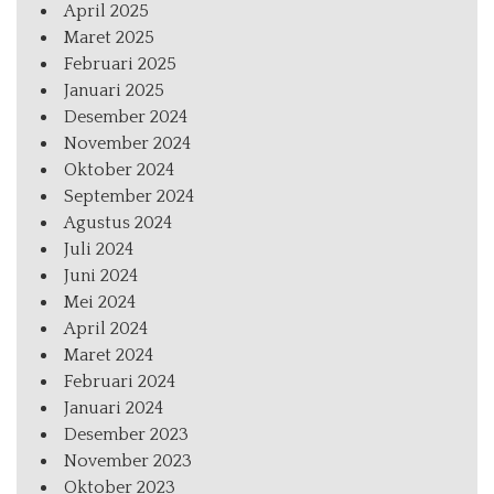
April 2025
Maret 2025
Februari 2025
Januari 2025
Desember 2024
November 2024
Oktober 2024
September 2024
Agustus 2024
Juli 2024
Juni 2024
Mei 2024
April 2024
Maret 2024
Februari 2024
Januari 2024
Desember 2023
November 2023
Oktober 2023