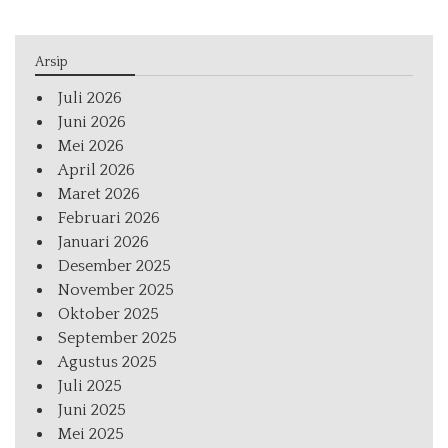
Arsip
Juli 2026
Juni 2026
Mei 2026
April 2026
Maret 2026
Februari 2026
Januari 2026
Desember 2025
November 2025
Oktober 2025
September 2025
Agustus 2025
Juli 2025
Juni 2025
Mei 2025