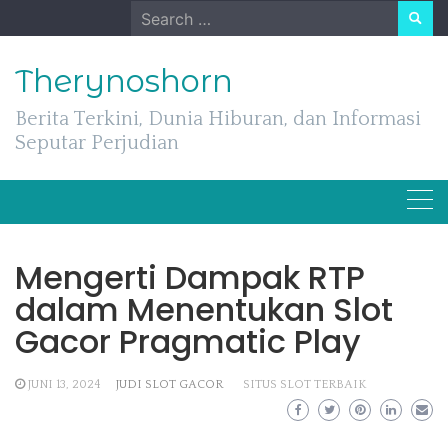
Skip
Search
to
for:
content
Therynoshorn
Berita Terkini, Dunia Hiburan, dan Informasi
Seputar Perjudian
Mengerti Dampak RTP
dalam Menentukan Slot
Gacor Pragmatic Play
JUNI 13, 2024
JUDI SLOT GACOR
SITUS SLOT TERBAIK