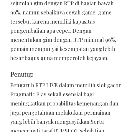
sejumlah gim dengan RTP di bagian bawah
96%, namun sebaiknya cegah game-game
tersebut karena memiliki kapasitas
pengembalian apa ceper. Dengan
menentukan gim dengan RTP minimal 96%,
pemain mempunyai kesempatan yang lebih
besar bagus guna memperoleh kejayaan.
Penutup
Pengaruh RTP LIVE dalam memilih slot gacor
Pragmatic Play sekali esensial bagi
meningkatkan probabilitas kemenangan dan
juga pengetahuan melakukan permainan
yang lebih banyak mengasyikkan.Serta
mencermati taraf RTP SLOT sebab tiap