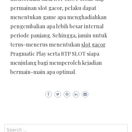
permainan slot gacor, pelaku dapat
menentukan game apa menghadiahkan
pengembalian apa lebih besar internal
periode panjang. Sehingga, jamin untuk
terus-menerus menentukan
slot gacor
Pragmatic Play serta RTP SLOT siapa
menjulang bagi memperoleh kejadian
bermain-main apa optimal.
Search