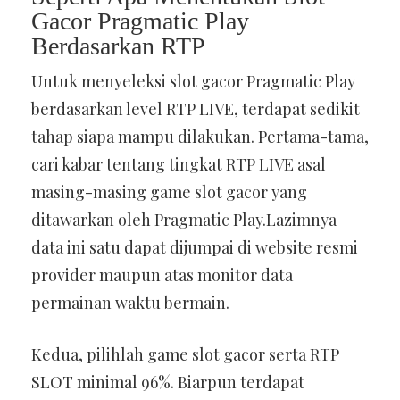
Gacor Pragmatic Play
Berdasarkan RTP
Untuk menyeleksi slot gacor Pragmatic Play
berdasarkan level RTP LIVE, terdapat sedikit
tahap siapa mampu dilakukan. Pertama-tama,
cari kabar tentang tingkat RTP LIVE asal
masing-masing game slot gacor yang
ditawarkan oleh Pragmatic Play.Lazimnya
data ini satu dapat dijumpai di website resmi
provider maupun atas monitor data
permainan waktu bermain.
Kedua, pilihlah game slot gacor serta RTP
SLOT minimal 96%. Biarpun terdapat