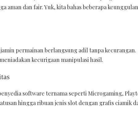
uga aman dan fair. Yuk, kita bahas beberapa keunggula
njamin permainan berlangsung adil tanpa kecurangan.
meniadakan kecurigaan manipulasi hasil.
tas
penyedia software ternama seperti Microgaming, Playt
tusan hingga ribuan jenis slot dengan grafis ciamik d