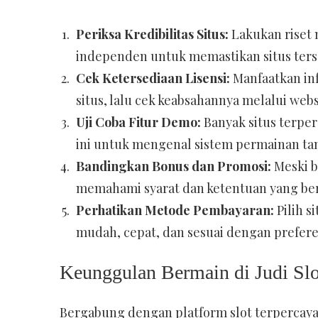
Periksa Kredibilitas Situs:
Lakukan riset 
independen untuk memastikan situs terse
Cek Ketersediaan Lisensi:
Manfaatkan info
situs, lalu cek keabsahannya melalui web
Uji Coba Fitur Demo:
Banyak situs terpe
ini untuk mengenal sistem permainan tan
Bandingkan Bonus dan Promosi:
Meski b
memahami syarat dan ketentuan yang berl
Perhatikan Metode Pembayaran:
Pilih s
mudah, cepat, dan sesuai dengan preferen
Keunggulan Bermain di Judi Slo
Bergabung dengan platform slot terpercay