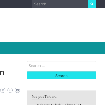
Search
for:
Search
an
for:
Pos-pos Terbaru