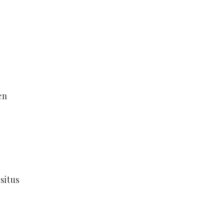
en
situs