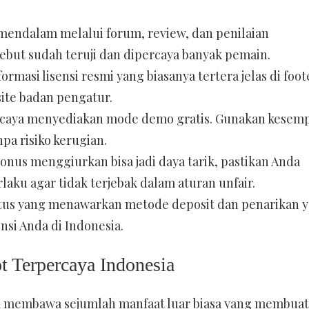
mendalam melalui forum, review, dan penilaian
but sudah teruji dan dipercaya banyak pemain.
rmasi lisensi resmi yang biasanya tertera jelas di foot
site badan pengatur.
rcaya menyediakan mode demo gratis. Gunakan kesem
pa risiko kerugian.
onus menggiurkan bisa jadi daya tarik, pastikan Anda
aku agar tidak terjebak dalam aturan unfair.
itus yang menawarkan metode deposit dan penarikan 
si Anda di Indonesia.
t Terpercaya Indonesia
a membawa sejumlah manfaat luar biasa yang membuat