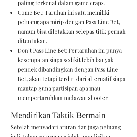
paling terkenal dalam game craps.
Come Bet: Taruhan ini satu memiliki
peluang apa mirip dengan Pass Line Bet,
namun bisa diletakkan selepas titik pernah
ditentukan.
Don’t Pass Line Bet: Pertaruhan ini punya
kesempatan siapa sedikit lebih banyak
pendek dibandingkan dengan Pass Line
Bet, akan tetapi terdiri dari alternatif siapa
mantap guna partisipan apa mau
mempertaruhkan melawan shooter.
Mendirikan Taktik Bermain
Setelah menyadari aturan dan juga peluang
judi, tahap seterusnya ialah mendirikan