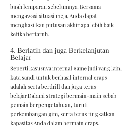
buah lemparan sebelumnya. Bersama
mengawasi situasi meja, Anda dapat
menghasilkan putusan akhir apa lebih baik
ketika bertaruh.
4. Berlatih dan juga Berkelanjutan
Belajar
Seperti kasusnya internal game judi yang lain,
kata sandi untuk berhasil internal craps
adalah serta berdrill dan juga terus
belajar.Dalami strategi bermain-main sebab
pemain berpengetahuan, turuti
perkembangan gim, serta terus tingkatkan
kapasitas Anda dalam bermain craps.