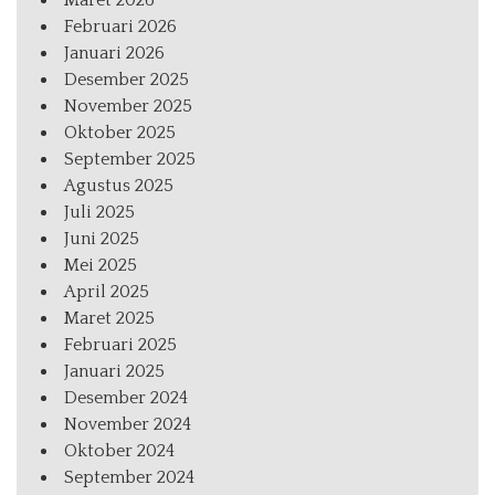
Februari 2026
Januari 2026
Desember 2025
November 2025
Oktober 2025
September 2025
Agustus 2025
Juli 2025
Juni 2025
Mei 2025
April 2025
Maret 2025
Februari 2025
Januari 2025
Desember 2024
November 2024
Oktober 2024
September 2024