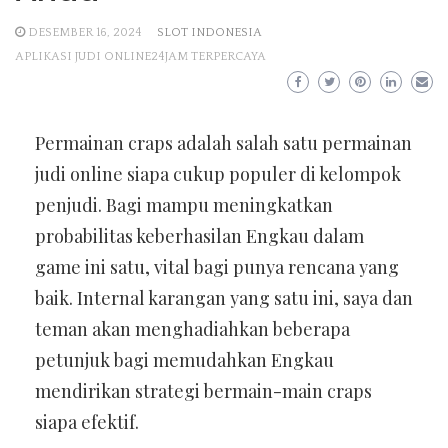
DESEMBER 16, 2024
SLOT INDONESIA
APLIKASI JUDI ONLINE24JAM TERPERCAYA
Permainan craps adalah salah satu permainan
judi online siapa cukup populer di kelompok
penjudi. Bagi mampu meningkatkan
probabilitas keberhasilan Engkau dalam
game ini satu, vital bagi punya rencana yang
baik. Internal karangan yang satu ini, saya dan
teman akan menghadiahkan beberapa
petunjuk bagi memudahkan Engkau
mendirikan strategi bermain-main craps
siapa efektif.