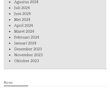
Agustus 2024
Juli 2024
Juni 2024
Mei 2024
April 2024
Maret 2024
Februari 2024
Januari 2024
Desember 2023
November 2023
Oktober 2023
News