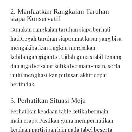
2. Manfaatkan Rangkaian Taruhan
siapa Konservatif
Gunakan rangkaian taruhan siapa berhati-
hati.Cegah taruhan siapa amat kasar yang bisa
mengakibatkan Engkau merasakan
kehilangan gigantic. Ujilah guna stabil tenang
dan juga bersabar ketika bermain-main, serta
jauhi menghasilkan putusan akhir cepat
bertindak.
3. Perhatikan Situasi Meja
Perhatikan keadaan table ketika bermain-
main craps. Pastikan guna memperhatikan
keadaan partisipan lain pada tabel beserta