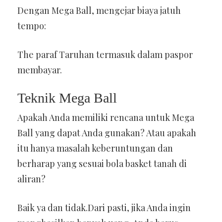
Dengan Mega Ball, mengejar biaya jatuh
tempo:
The paraf Taruhan termasuk dalam paspor
membayar.
Teknik Mega Ball
Apakah Anda memiliki rencana untuk Mega
Ball yang dapat Anda gunakan? Atau apakah
itu hanya masalah keberuntungan dan
berharap yang sesuai bola basket tanah di
aliran?
Baik ya dan tidak.Dari pasti, jika Anda ingin