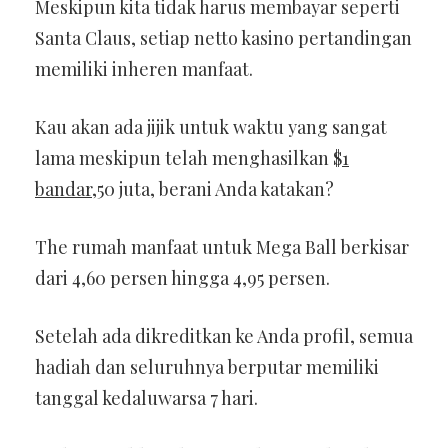
Meskipun kita tidak harus membayar seperti
Santa Claus, setiap netto kasino pertandingan
memiliki inheren manfaat.
Kau akan ada jijik untuk waktu yang sangat
lama meskipun telah menghasilkan $
1
bandar
,50 juta, berani Anda katakan?
The rumah manfaat untuk Mega Ball berkisar
dari 4,60 persen hingga 4,95 persen.
Setelah ada dikreditkan ke Anda profil, semua
hadiah dan seluruhnya berputar memiliki
tanggal kedaluwarsa 7 hari.