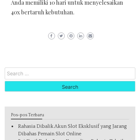
Anda memiliki 10 hari untuk menyelesaikan
40x bertaruh kebutuhan.
Search
for:
Pos-pos Terbaru
Rahasia Dibalik Akun Slot Eksklusif yang Jarang
Dibahas Pemain Slot Online