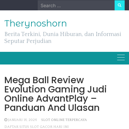
Skip
Search
to
for:
content
Therynoshorn
Berita Terkini, Dunia Hiburan, dan Informasi
Seputar Perjudian
Mega Ball Review
Evolution Gaming Judi
Online AdvantPlay –
Panduan And Ulasan
JANUARI 14, 2024
SLOT ONLINE TERPERCAYA
DAFTAR SITUS SLOT GACOR HARI INI