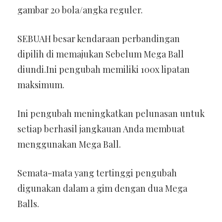
gambar 20 bola/angka reguler.
SEBUAH besar kendaraan perbandingan
dipilih di memajukan Sebelum Mega Ball
diundi.Ini pengubah memiliki 100x lipatan
maksimum.
Ini pengubah meningkatkan pelunasan untuk
setiap berhasil jangkauan Anda membuat
menggunakan Mega Ball.
Semata-mata yang tertinggi pengubah
digunakan dalam a gim dengan dua Mega
Balls.