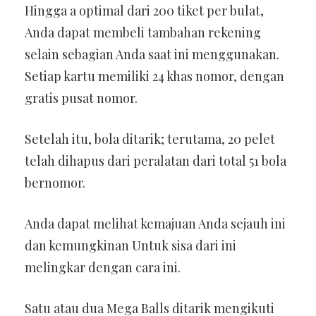
Hingga a optimal dari 200 tiket per bulat,
Anda dapat membeli tambahan rekening
selain sebagian Anda saat ini menggunakan.
Setiap kartu memiliki 24 khas nomor, dengan
gratis pusat nomor.
Setelah itu, bola ditarik; terutama, 20 pelet
telah dihapus dari peralatan dari total 51 bola
bernomor.
Anda dapat melihat kemajuan Anda sejauh ini
dan kemungkinan Untuk sisa dari ini
melingkar dengan cara ini.
Satu atau dua Mega Balls ditarik mengikuti