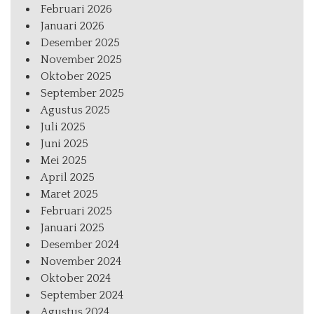
Februari 2026
Januari 2026
Desember 2025
November 2025
Oktober 2025
September 2025
Agustus 2025
Juli 2025
Juni 2025
Mei 2025
April 2025
Maret 2025
Februari 2025
Januari 2025
Desember 2024
November 2024
Oktober 2024
September 2024
Agustus 2024