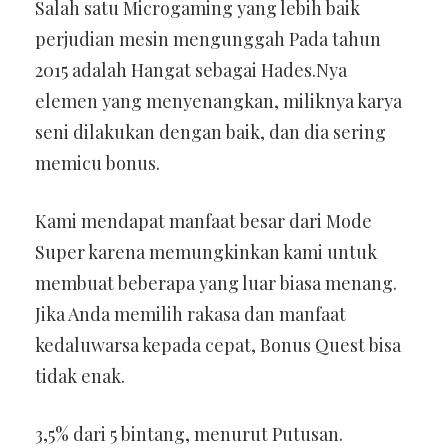
Salah satu Microgaming yang lebih baik
perjudian mesin mengunggah Pada tahun
2015 adalah Hangat sebagai Hades.Nya
elemen yang menyenangkan, miliknya karya
seni dilakukan dengan baik, dan dia sering
memicu bonus.
Kami mendapat manfaat besar dari Mode
Super karena memungkinkan kami untuk
membuat beberapa yang luar biasa menang.
Jika Anda memilih rakasa dan manfaat
kedaluwarsa kepada cepat, Bonus Quest bisa
tidak enak.
3,5% dari 5 bintang, menurut Putusan.