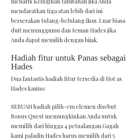
menarik Keinginan tambahan jika Anda
mendaratkan tiga atau lebih dari ini
berserakan tulang-belulang ikon. Luar biasa
duit menunggumu dan teman Hades jika
Anda dapat memilih dengan bijak.
Hadiah fitur untuk Panas sebagai
Hades
Dua fantastis hadiah fitur tersedia di Hot as
Hades kasino:
SEBUAH hadiah pilih-em elemen disebut
Bonus Quest memungkinkan Anda untuk
memilih dari hingga 4 petualangan.Gagah
kami paladin Hades harus memilih dari 5