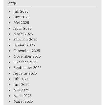
Arsip
Juli 2026
Juni 2026
Mei 2026
April 2026
Maret 2026
Februari 2026
Januari 2026
Desember 2025
November 2025
Oktober 2025
September 2025
Agustus 2025
Juli 2025
Juni 2025
Mei 2025
April 2025
Maret 2025