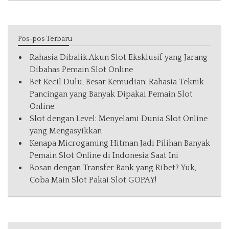
Pos-pos Terbaru
Rahasia Dibalik Akun Slot Eksklusif yang Jarang
Dibahas Pemain Slot Online
Bet Kecil Dulu, Besar Kemudian: Rahasia Teknik
Pancingan yang Banyak Dipakai Pemain Slot
Online
Slot dengan Level: Menyelami Dunia Slot Online
yang Mengasyikkan
Kenapa Microgaming Hitman Jadi Pilihan Banyak
Pemain Slot Online di Indonesia Saat Ini
Bosan dengan Transfer Bank yang Ribet? Yuk,
Coba Main Slot Pakai Slot GOPAY!