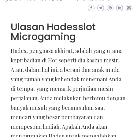
MARET 6, 2024
JUDI ONLINE
SLOT ONLINE UANG ASLI
Ulasan Hadesslot
Microgaming
Hades, penguasa akhirat, adalah yang utama
kepribadian di Hot seperti dia kasino mesin.
Atau, dalam hal ini, a berani dan anak muda
yang ramah yang kehendak menemani Anda
di tempat yang menarik perjudian mesin
perjalanan. Anda melakukan bertemu dengan
banyak musuh yang bermusuhan saat
mencari yang besar pembayaran dan
mempesona hadiah. Apakah Anda akan
menggunakan Hades untuk mengalahkan