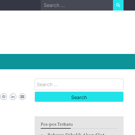
Search
for:
Search
for:
Pos-pos Terbaru