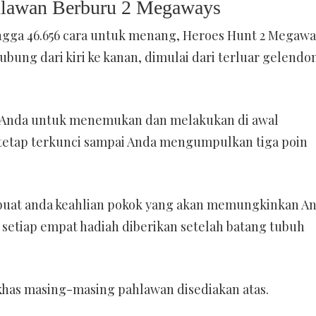
ahlawan Berburu 2 Megaways
ngga 46.656 cara untuk menang, Heroes Hunt 2 Megawa
ubung dari kiri ke kanan, dimulai dari terluar gelendo
gi Anda untuk menemukan dan melakukan di awal
tetap terkunci sampai Anda mengumpulkan tiga poin
mbuat anda keahlian pokok yang akan memungkinkan A
 setiap empat hadiah diberikan setelah batang tubuh
k khas masing-masing pahlawan disediakan atas.