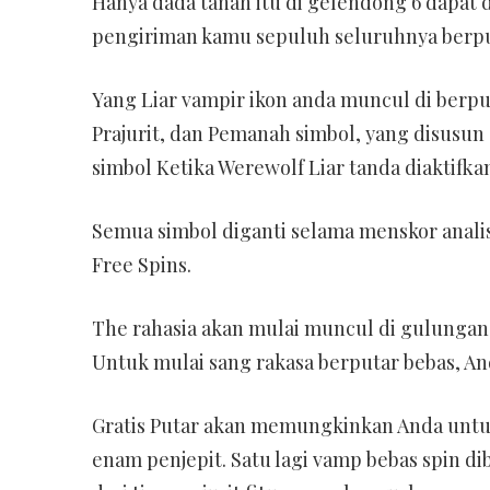
Hanya dada tanah itu di gelendong 6 dapat
pengiriman kamu sepuluh seluruhnya berpu
Yang Liar vampir ikon anda muncul di berput
Prajurit, dan Pemanah simbol, yang disusun d
simbol Ketika Werewolf Liar tanda diaktifka
Semua simbol diganti selama menskor analisi
Free Spins.
The rahasia akan mulai muncul di gulungan 1
Untuk mulai sang rakasa berputar bebas, An
Gratis Putar akan memungkinkan Anda untuk 
enam penjepit. Satu lagi vamp bebas spin d