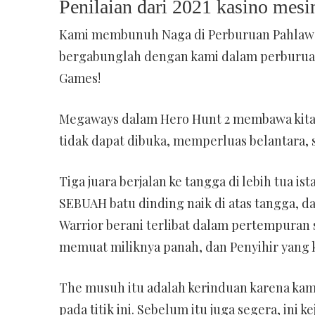
Penilaian dari 2021 kasino mes
Kami membunuh Naga di Perburuan Pahlaw
bergabunglah dengan kami dalam perburuan
Games!
Megaways dalam Hero Hunt 2 membawa kita
tidak dapat dibuka, memperluas belantara, 
Tiga juara berjalan ke tangga di lebih tua i
SEBUAH batu dinding naik di atas tangga, d
Warrior berani terlibat dalam pertempuran
memuat miliknya panah, dan Penyihir yang
The musuh itu adalah kerinduan karena kami 
pada titik ini. Sebelum itu juga segera, ini k