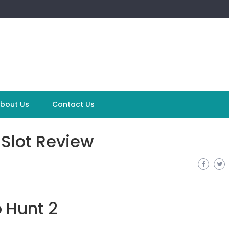
bout Us
Contact Us
Slot Review
 Hunt 2