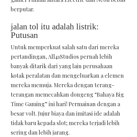
berputar.
jalan tol itu adalah listrik:
Putusan
Untuk memperkuat salah satu dari mereka
pertandingan, All41Studios pernah lebih
banyak ditarik dari yang lain perusahaan
kotak peralatan dan mengeluarkan a elemen
mereka memuja. Mereka dengan terang-
terangan memecahkan dongeng “Bahaya Big
Time Gaming” ini hari! Permainan dengan a
besar volt. Jujur biaya dan imitasi ide adalah
tidak baru kepada slot; mereka terjadi lebih
sering dan lebih jarang.