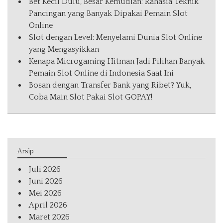
Bet Kecil Dulu, Besar Kemudian: Rahasia Teknik
Pancingan yang Banyak Dipakai Pemain Slot
Online
Slot dengan Level: Menyelami Dunia Slot Online
yang Mengasyikkan
Kenapa Microgaming Hitman Jadi Pilihan Banyak
Pemain Slot Online di Indonesia Saat Ini
Bosan dengan Transfer Bank yang Ribet? Yuk,
Coba Main Slot Pakai Slot GOPAY!
Arsip
Juli 2026
Juni 2026
Mei 2026
April 2026
Maret 2026