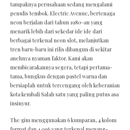
tampaknya perusahaan sedang mengalami
penulis tembok. Electric Avenue, bertenaga
neon berjalan dari tahun 1980-an yang
menarik lebih dari sekedar ide ide dari
berbagai terkenal neon slot, melanjutkan
tren baru-baru ini rilis dibangun di sekitar
anehnya nyaman faktor. Kami akan
membicarakannya segera, tetapi pertama-
tama, bungkus dengan pastel warna dan
bersiaplah untuk tercengang oleh keberanian
kota kembali Salah satu yang paling putus asa
insinyur.
The gim menggunakan 6 kumparan, 4 kolom
format dan 4.096 yang terkenal menang-