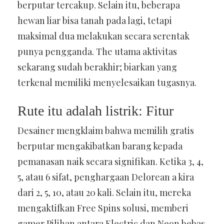
berputar tercakup. Selain itu, beberapa
hewan liar bisa tanah pada lagi, tetapi
maksimal dua melakukan secara serentak
punya pengganda. The utama aktivitas
sekarang sudah berakhir; biarkan yang
terkenal memiliki menyelesaikan tugasnya.
Rute itu adalah listrik: Fitur
Desainer mengklaim bahwa memilih gratis
berputar mengakibatkan barang kepada
pemanasan naik secara signifikan. Ketika 3, 4,
5, atau 6 sifat, penghargaan Delorean a kira
dari 2, 5, 10, atau 20 kali. Selain itu, mereka
mengaktifkan Free Spins solusi, memberi
gamer Pilihan antara Electric dan Neon bebas