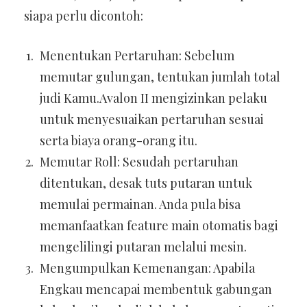
siapa perlu dicontoh:
Menentukan Pertaruhan: Sebelum
memutar gulungan, tentukan jumlah total
judi Kamu.Avalon II mengizinkan pelaku
untuk menyesuaikan pertaruhan sesuai
serta biaya orang-orang itu.
Memutar Roll: Sesudah pertaruhan
ditentukan, desak tuts putaran untuk
memulai permainan. Anda pula bisa
memanfaatkan feature main otomatis bagi
mengelilingi putaran melalui mesin.
Mengumpulkan Kemenangan: Apabila
Engkau mencapai membentuk gabungan