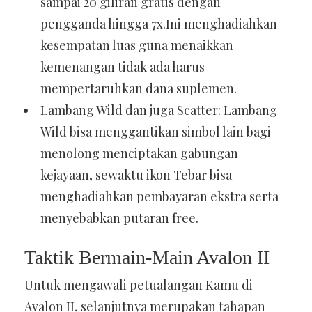
sampai 20 giliran gratis dengan
pengganda hingga 7x.Ini menghadiahkan
kesempatan luas guna menaikkan
kemenangan tidak ada harus
mempertaruhkan dana suplemen.
Lambang Wild dan juga Scatter: Lambang
Wild bisa menggantikan simbol lain bagi
menolong menciptakan gabungan
kejayaan, sewaktu ikon Tebar bisa
menghadiahkan pembayaran ekstra serta
menyebabkan putaran free.
Taktik Bermain-Main Avalon II
Untuk mengawali petualangan Kamu di
Avalon II, selanjutnya merupakan tahapan